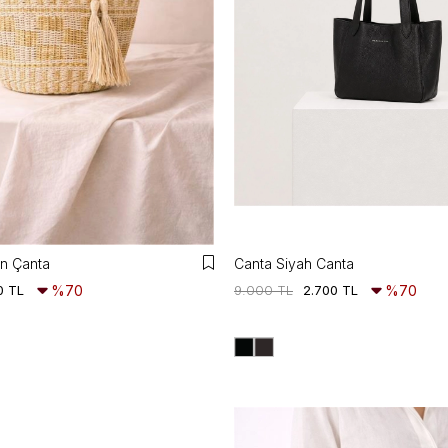
ın Çanta
Canta Siyah Canta
0 TL
%70
9.000 TL
2.700 TL
%70