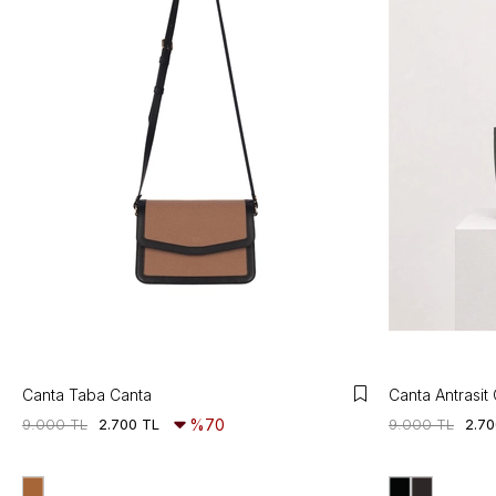
Canta Taba Canta
Canta Antrasit
9.000 TL
2.700 TL
%70
9.000 TL
2.70