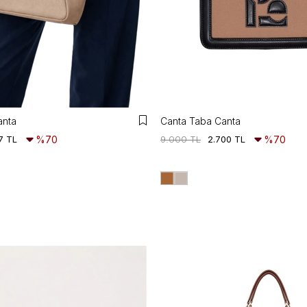
anta
Canta Taba Canta
7 TL
%70
9.000 TL
2.700 TL
%70