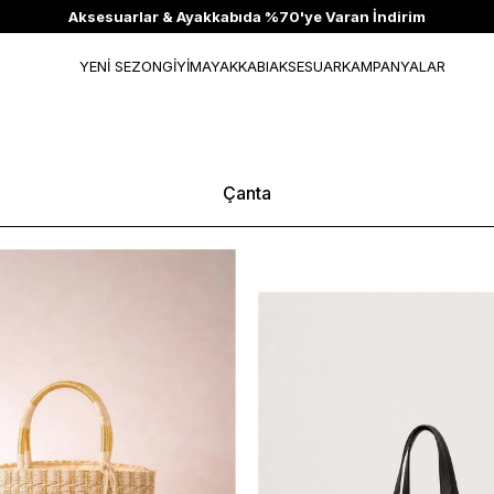
Aksesuarlar & Ayakkabıda %70'ye Varan İndirim
YENİ SEZON
GİYİM
AYAKKABI
AKSESUAR
KAMPANYALAR
Çanta