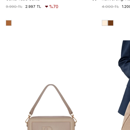
9.990 TL
2.997 TL
%70
4.000 TL
1.20