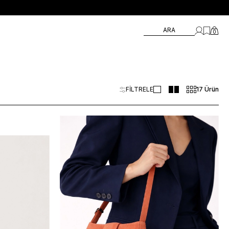
ARA
0
FİLTRELE
17 Ürün