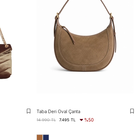
Taba Deri Oval Çanta
14.990 TL
7.495 TL
%50