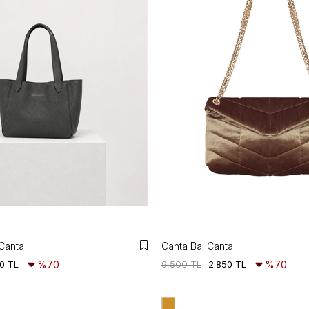
 Canta
Canta Bal Canta
0 TL
%70
9.500 TL
2.850 TL
%70