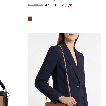
14.000 TL
4.200 TL
%70