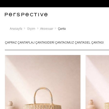
Anasayfa
Giyim
Aksesuar
Çanta
ÇAPRAZ ÇANTA
PLAJ ÇANTASI
DERI ÇANTA
OMUZ ÇANTASI
EL ÇANTASI