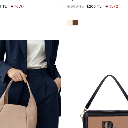
0 TL
%70
4.000 TL
1.200 TL
%70