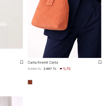
Canta Kıremıt Canta
9.990 TL
2.997 TL
%70