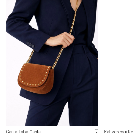
Canta Taba Canta
Kahverengi Re