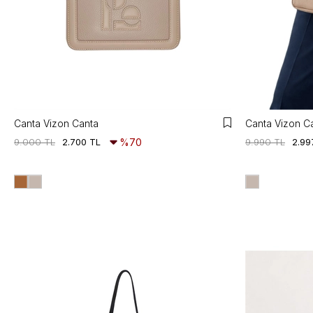
Canta Vizon Canta
Canta Vizon C
9.000 TL
2.700 TL
%70
9.990 TL
2.99