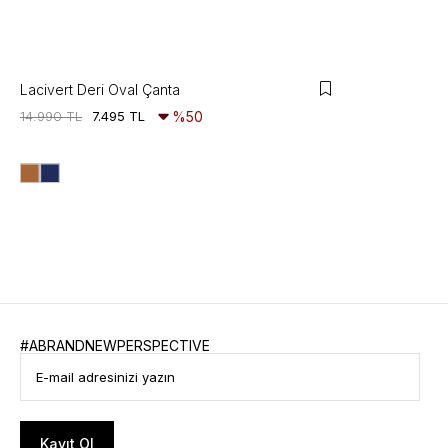
Lacivert Deri Oval Çanta
14.990 TL
7.495 TL
%50
#ABRANDNEWPERSPECTIVE
Kayıt Ol