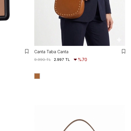
Canta Taba Canta
9.990 TL
2.997 TL
%70