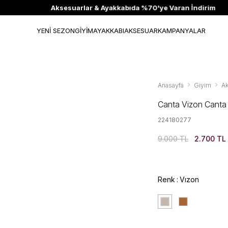
Aksesuarlar & Ayakkabıda %70'ye Varan İndirim
YENİ SEZON
GİYİM
AYAKKABI
AKSESUAR
KAMPANYALAR
Anasayfa
Giyim
A
Canta Vizon Canta
224180277
9.000 TL
2.700 TL
Renk
Vızon