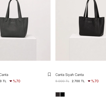
 Canta
Canta Siyah Canta
0 TL
%70
9.000 TL
2.700 TL
%70