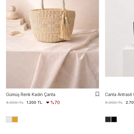
Gümüş Renk Kadın Çanta
Canta Antrasit
4.000 TL
1.200 TL
%70
9.000 TL
2.70