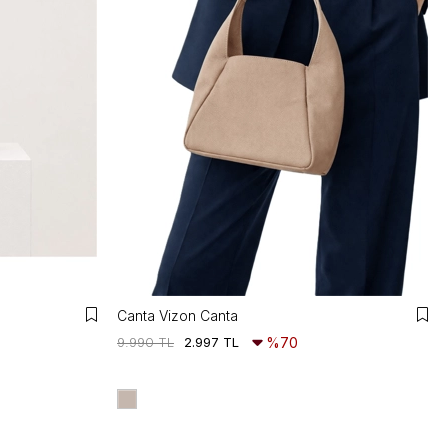
Canta Vizon Canta
9.990 TL
2.997 TL
%70