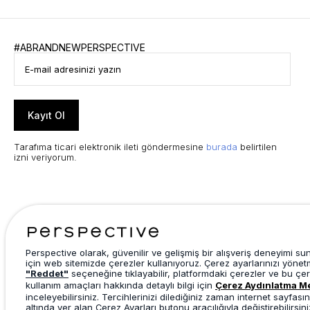
#ABRANDNEWPERSPECTIVE
Kayıt Ol
Tarafıma ticari elektronik ileti göndermesine
burada
belirtilen
izni veriyorum.
Perspective olarak, güvenilir ve gelişmiş bir alışveriş deneyimi s
için web sitemizde çerezler kullanıyoruz. Çerez ayarlarınızı yönet
"Reddet"
seçeneğine tıklayabilir, platformdaki çerezler ve bu çer
kullanım amaçları hakkında detaylı bilgi için
Çerez Aydınlatma M
inceleyebilirsiniz. Tercihlerinizi dilediğiniz zaman internet sayfasın
altında yer alan Çerez Ayarları butonu aracılığıyla değiştirebilirsini