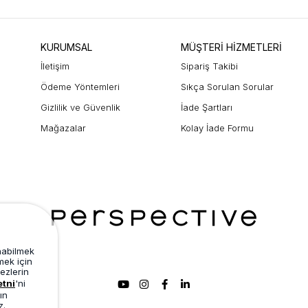
KURUMSAL
MÜŞTERİ HİZMETLERİ
İletişim
Sipariş Takibi
Ödeme Yöntemleri
Sıkça Sorulan Sorular
Gizlilik ve Güvenlik
İade Şartları
Mağazalar
Kolay İade Formu
unabilmek
mek için
ezlerin
etni
'ni
ın
z.