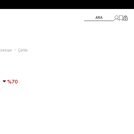
ARA
0
ksesuar
Çanta
70