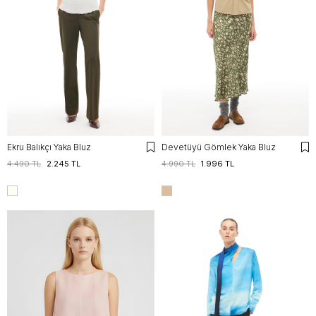
Ekru Balıkçı Yaka Bluz
Devetüyü Gömlek Yaka Bluz
4.490 TL
2.245 TL
4.990 TL
1.996 TL