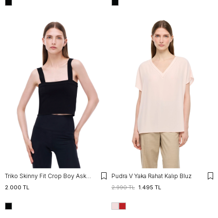
Triko Skinny Fit Crop Boy Askılı Kare Yaka Siyah Bluz
Pudra V Yaka Rahat Kalıp Bluz
2.000 TL
2.990 TL
1.495 TL