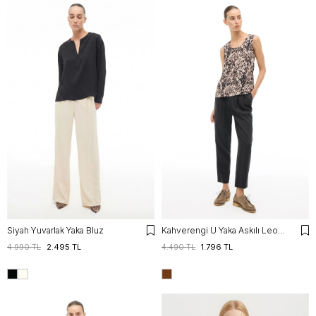
Siyah Yuvarlak Yaka Bluz
Kahverengi U Yaka Askılı Leopar Bluz
4.990 TL
2.495 TL
4.490 TL
1.796 TL