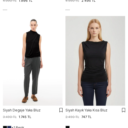
4.990 TL
1.996 TL
4.990 TL
2.495 TL
Siyah Degaje Yaka Bluz
Siyah Kayık Yaka Kısa Bluz
3.490 TL
1.745 TL
2.490 TL
747 TL
+1 Renk