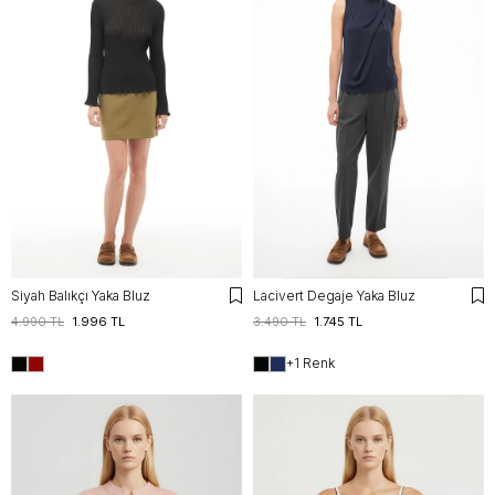
Siyah Balıkçı Yaka Bluz
Lacivert Degaje Yaka Bluz
4.990 TL
1.996 TL
3.490 TL
1.745 TL
+1 Renk