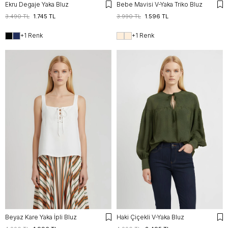
Ekru Degaje Yaka Bluz
Bebe Mavisi V-Yaka Triko Bluz
3.490 TL
1.745 TL
3.990 TL
1.596 TL
+1 Renk
+1 Renk
Beyaz Kare Yaka İpli Bluz
Haki Çiçekli V-Yaka Bluz