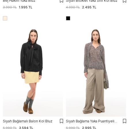
Bej Hakim Yaka Bluz
Siyah Bisiklet Yaka Sıfır Kol Bluz
3.990 TL
1.995 TL
4.990 TL
2.495 TL
Siyah Bağlamalı Balon Kol Bluz
Siyah Bağlama Yaka Puantiyeli Bluz
5.990 TL
3.594 TL
5.990 TL
2.995 TL