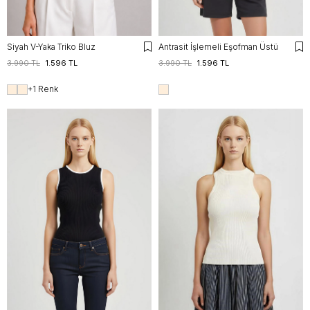
Siyah V-Yaka Triko Bluz
Antrasit İşlemeli Eşofman Üstü
3.990 TL
1.596 TL
3.990 TL
1.596 TL
+1 Renk