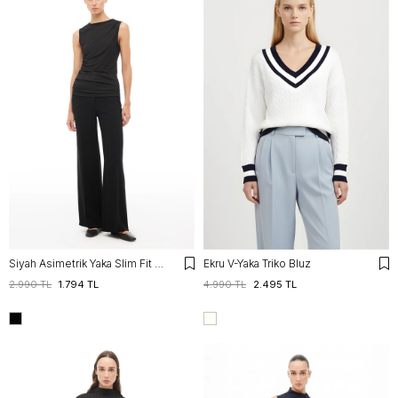
Siyah Asimetrik Yaka Slim Fit Sıfır Kol Bluz
Ekru V-Yaka Triko Bluz
2.990 TL
1.794 TL
4.990 TL
2.495 TL