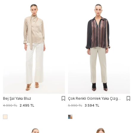
Bej Şal Yaka Bluz
Çok Renkli Gömlek Yaka Çizgili Bluz
4.990 TL
2.495 TL
5.990 TL
3.594 TL