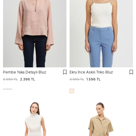
Pembe Yaka Detaylı Bluz
Ekru İnce Askılı Triko Bluz
5.990 TL
2.396 TL
3.990 TL
1.596 TL