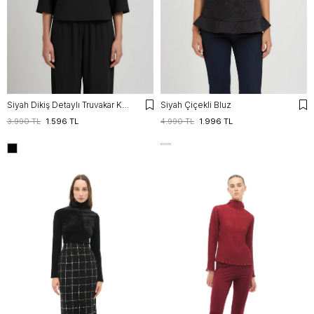
Siyah Dikiş Detaylı Truvakar Kol Bluz
Siyah Çiçekli Bluz
3.990 TL
1.596 TL
4.990 TL
1.996 TL