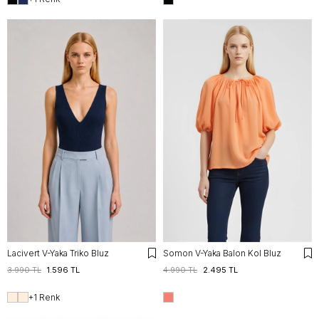
Lacivert V-Yaka Triko Bluz
Somon V-Yaka Balon Kol Bluz
3.990 TL
1.596 TL
4.990 TL
2.495 TL
+1 Renk