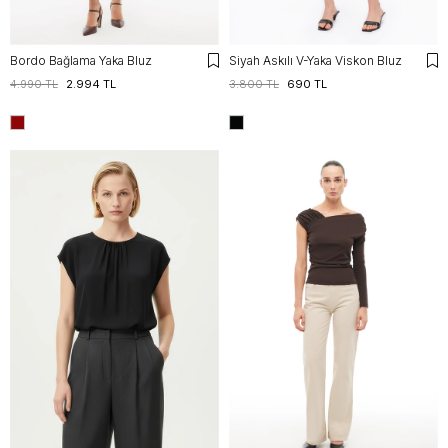
Bordo Bağlama Yaka Bluz
Siyah Askılı V-Yaka Viskon Bluz
4.990 TL
2.994 TL
3.800 TL
690 TL