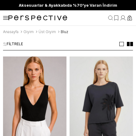
Aksesuarlar & Ayakkabıda %70'ye Varan İndirim
0
Anasayfa
Giyim
Üst Giyim
Bluz
FİLTRELE