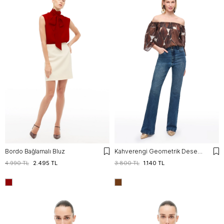
Bordo Bağlamalı Bluz
Kahverengi Geometrik Desenli Pamuklu Bluz
4.990 TL
2.495 TL
3.800 TL
1.140 TL