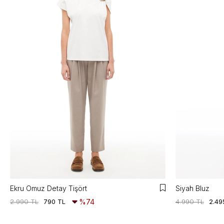
Ekru Omuz Detay Tişört
Siyah Bluz
2.990 TL
790 TL
%74
4.990 TL
2.49