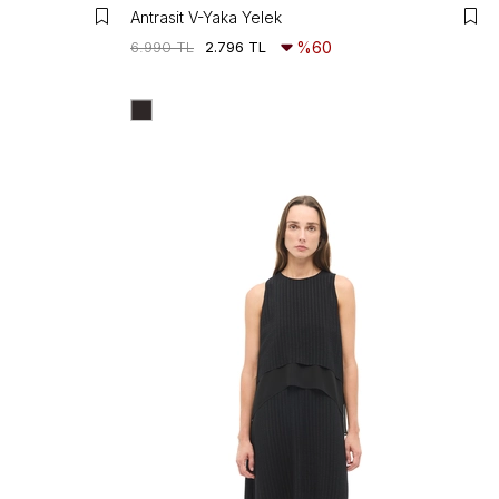
Antrasit V-Yaka Yelek
6.990 TL
2.796 TL
%60