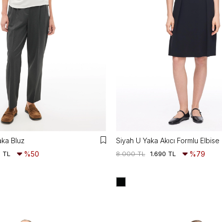
aka Bluz
Siyah U Yaka Akıcı Formlu Elbise
5 TL
%50
8.000 TL
1.690 TL
%79