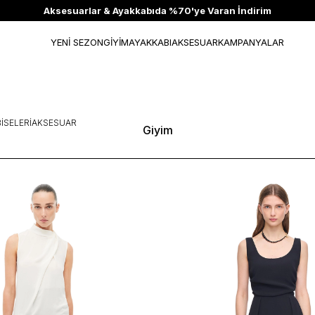
Aksesuarlar & Ayakkabıda %70'ye Varan İndirim
YENİ SEZON
GİYİM
AYAKKABI
AKSESUAR
KAMPANYALAR
ISELERI
AKSESUAR
Giyim