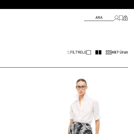
ARA
0
FİLTRELE
487 Ürün