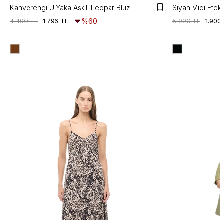
Kahverengi U Yaka Askılı Leopar Bluz
Siyah Midi Ete
4.490 TL
1.796 TL
%60
5.990 TL
1.90