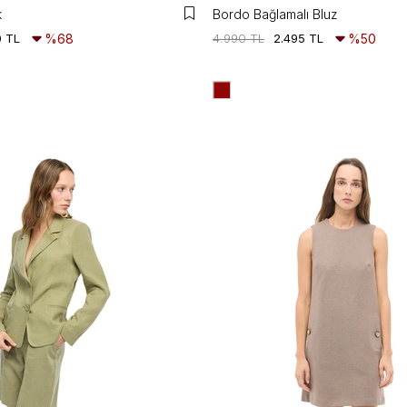
k
Bordo Bağlamalı Bluz
0 TL
%68
4.990 TL
2.495 TL
%50