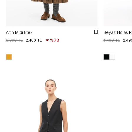
Altın Midi Etek
Beyaz Holas R
8.990 TL
2.400 TL
%73
11.100 TL
2.49