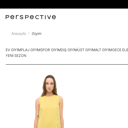
Anasayfa
Giyim
EV GIYIM
PLAJ GIYIM
SPOR GIYIM
DIŞ GIYIM
ÜST GIYIM
ALT GIYIM
GECE ELB
YENI SEZON