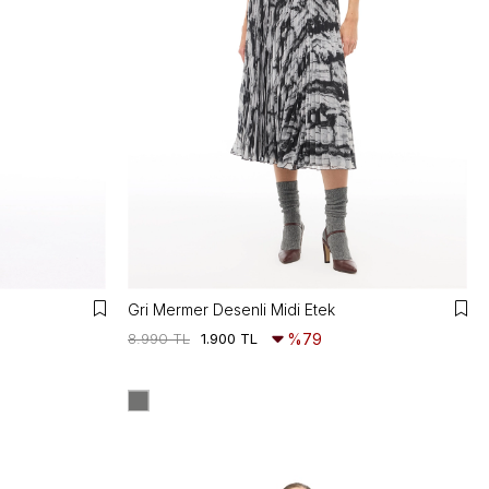
Gri Mermer Desenli Midi Etek
8.990 TL
1.900 TL
%79