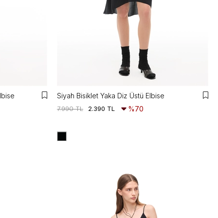
lbise
Siyah Bisiklet Yaka Diz Üstü Elbise
7.990 TL
2.390 TL
%70