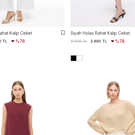
ahat Kalıp Ceket
Siyah Holas Rahat Kalıp Ceket
0 TL
%78
11.100 TL
2.490 TL
%78