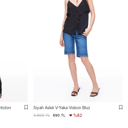
ntolon
Siyah Askılı V-Yaka Viskon Bluz
3.800 TL
690 TL
%82