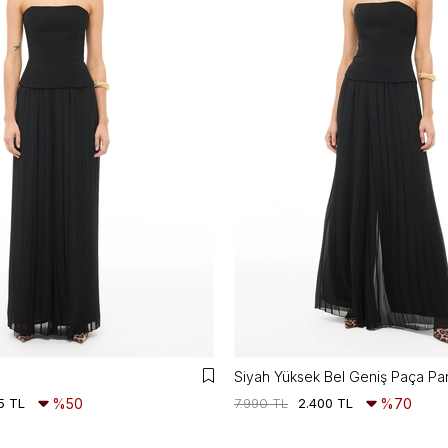
Siyah Yüksek Bel Geniş Paça Pa
5 TL
%50
7.990 TL
2.400 TL
%70