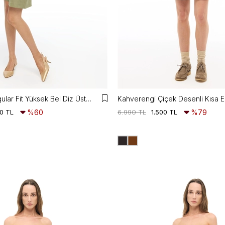
Haki Holas Regular Fit Yüksek Bel Diz Üstü Şort
Kahverengi Çiçek Desenli Kısa E
0 TL
%60
6.990 TL
1.500 TL
%79