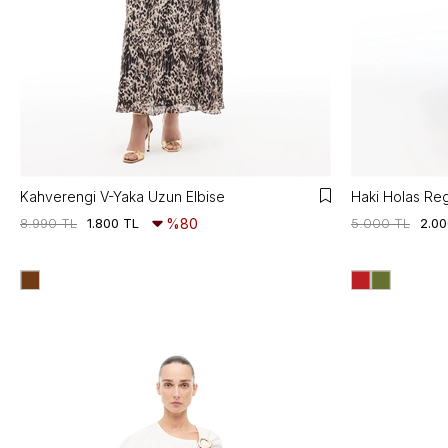
Kahverengi V-Yaka Uzun Elbise
8.990 TL
1.800 TL
%80
5.000 TL
2.00