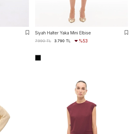
Siyah Halter Yaka Mini Elbise
7.990 TL
3.790 TL
%53