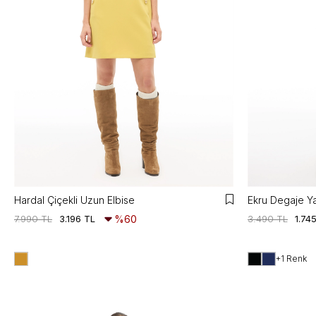
Hardal Çiçekli Uzun Elbise
Ekru Degaje Y
7.990 TL
3.196 TL
%60
3.490 TL
1.74
+1 Renk