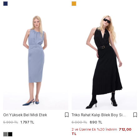
Gri Yüksek Bel Midi Etek
Triko Rahat Kalıp Bilek Boy Siyah Etek
5.990 TL
1.797 TL
6.000 TL
890 TL
2 ve Üzerine Ek %20 İndirim
712,00
TL