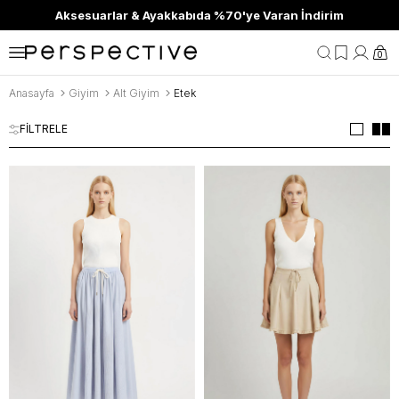
Aksesuarlar & Ayakkabıda %70'ye Varan İndirim
0
Anasayfa
Giyim
Alt Giyim
Etek
FİLTRELE