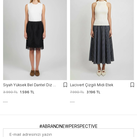
Siyah Yüksek Bel Dantel Diz Üstü Etek
Lacivert Çizgili Midi Etek
3.990 TL
1.596 TL
7.990 TL
3.196 TL
#ABRANDNEWPERSPECTIVE