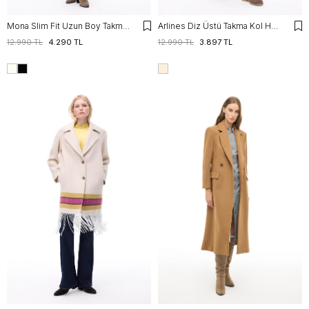
Mona Slim Fit Uzun Boy Takma Kol Erkek Yaka Ekru Renk Kadın Kaban
Arlines Diz Üstü Takma Kol Hakim Yaka Bej Renk Kadın Kaban
12.990 TL
4.290 TL
12.990 TL
3.897 TL