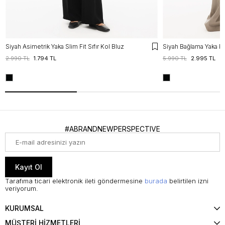
Siyah Asimetrik Yaka Slim Fit Sıfır Kol Bluz
Siyah Bağlama Yaka Pu
2.990 TL
1.794 TL
5.990 TL
2.995 TL
#ABRANDNEWPERSPECTIVE
Kayıt Ol
Tarafıma ticari elektronik ileti göndermesine
burada
belirtilen izni
veriyorum.
KURUMSAL
MÜŞTERİ HİZMETLERİ