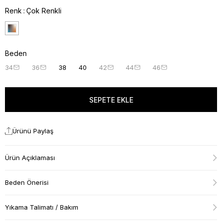
Renk
Çok Renkli
Beden
34
36
38
40
42
44
46
Ürünü Paylaş
Ürün Açıklaması
Beden Önerisi
Yıkama Talimatı / Bakım