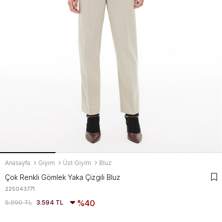
Anasayfa
Giyim
Üst Giyim
Bluz
Çok Renkli Gömlek Yaka Çizgili Bluz
225043771
5.990 TL
3.594 TL
40