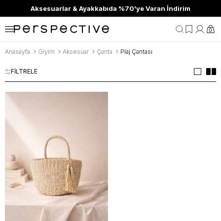
Aksesuarlar & Ayakkabıda %70'ye Varan İndirim
0
Anasayfa
Giyim
Aksesuar
Çanta
Plaj Çantası
FİLTRELE