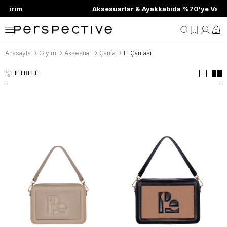
m
Aksesuarlar & Ayakkabıda %70'ye Varan İndi
0
Anasayfa
Giyim
Aksesuar
Çanta
El Çantası
FİLTRELE