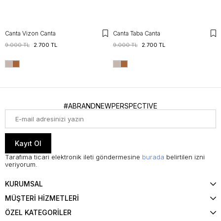
Canta Vizon Canta
Canta Taba Canta
9.000 TL
2.700 TL
9.000 TL
2.700 TL
#ABRANDNEWPERSPECTIVE
Kayıt Ol
Tarafıma ticari elektronik ileti göndermesine
burada
belirtilen izni
veriyorum.
KURUMSAL
MÜŞTERİ HİZMETLERİ
ÖZEL KATEGORİLER