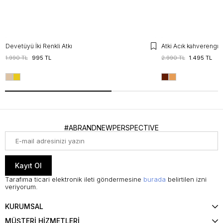
Devetüyü İki Renkli Atkı
Atki Acık kahverengı A
1.990 TL
995 TL
2.990 TL
1.495 TL
#ABRANDNEWPERSPECTIVE
Kayıt Ol
Tarafıma ticari elektronik ileti göndermesine
burada
belirtilen izni
veriyorum.
KURUMSAL
MÜŞTERİ HİZMETLERİ