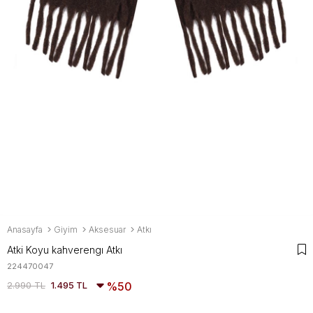
Anasayfa
Giyim
Aksesuar
Atkı
Atki Koyu kahverengı Atkı
224470047
2.990 TL
1.495 TL
50