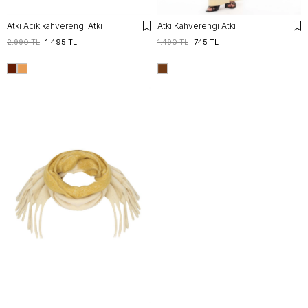
Atki Acık kahverengı Atkı
Atki Kahverengi Atkı
2.990 TL
1.495 TL
1.490 TL
745 TL