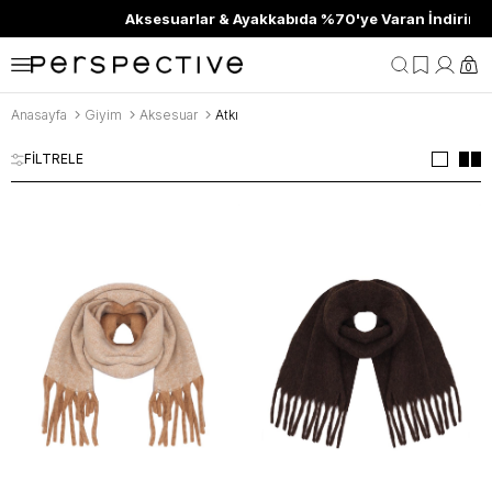
Aksesuarlar & Ayakkabıda %70'ye Varan İndirim
0
Anasayfa
Giyim
Aksesuar
Atkı
FİLTRELE