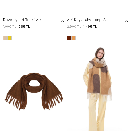
Devetüyü İki Renkli Atkı
Atki Koyu kahverengı Atkı
1.990 TL
995 TL
2.990 TL
1.495 TL