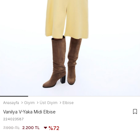
Anasayfa
Giyim
Üst Giyim
Elbise
Vanilya V-Yaka Midi Elbise
224023587
7.990 TL
2.200 TL
72