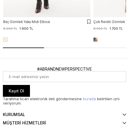
Bej Gömlek Yaka Midi Elbise
Çok Renkli Gömlek Ya
8.990 TL
1.900 TL
8.990 TL
1.700 TL
#ABRANDNEWPERSPECTIVE
Kayıt Ol
Tarafıma ticari elektronik ileti göndermesine
burada
belirtilen izni
veriyorum.
KURUMSAL
MÜŞTERİ HİZMETLERİ