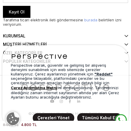
Kayıt Ol
Tarafıma ticari elektronik ileti göndermesine
burada
belirtilen izni
veriyorum.
KURUMSAL
MÜŞTERİ HİZMETLERİ
ÖZEL KATEGORİLER
POPÜLER KATEGORİLER
Perspective olarak, güvenilir ve gelişmiş bir alışveriş
deneyimi sunabilmek için web sitemizde çerezler
kullanıyoruz. Çerez ayarlarınızı yönetmek için
"Reddet"
seçeneğine tıklayabilir, platformdaki çerezler ve bu
çerezlerin kullanım amaçları hakkında detaylı bilgi için
Çerez Aydınlatma Metni
'ni inceleyebilirsiniz. Tercihlerinizi
dilediğiniz zaman internet sayfasının altında yer alan Çerez
Ayarları butonu aracılığıyla değiştirebilirsiniz.
©2025 Perspective. Tüm Hakları Saklıdır.
Çerezleri Yönet
Tümünü Kabul Et
8.000 TL
4.800 TL