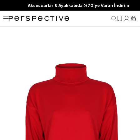
Aksesuarlar & Ayakkabıda %70'ye Varan İndirim
0