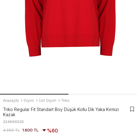
Anasayfa
Giyim
Üst Giyim
Triko
Triko Regular Fit Standart Boy Düşük Kollu Dik Yaka Kırmızı
Kazak
224890025
4.000 TL
1.600 TL
60