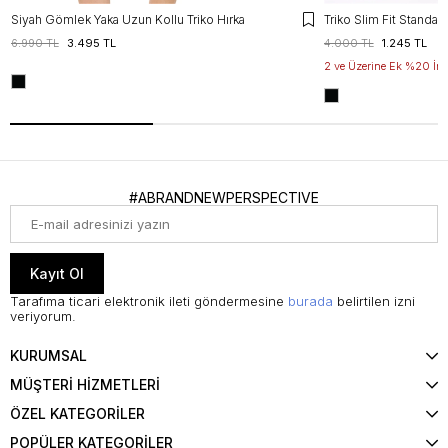
Siyah Gömlek Yaka Uzun Kollu Triko Hırka
6.990 TL
3.495 TL
4.000 TL
1.245 TL
2 ve Üzerine Ek %20 İnd
#ABRANDNEWPERSPECTIVE
Kayıt Ol
Tarafıma ticari elektronik ileti göndermesine
burada
belirtilen izni
veriyorum.
KURUMSAL
MÜŞTERİ HİZMETLERİ
ÖZEL KATEGORİLER
POPÜLER KATEGORİLER