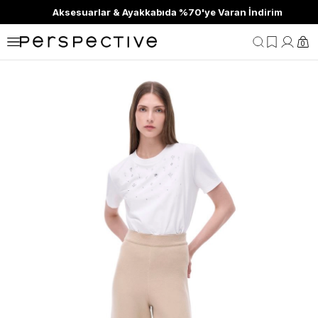
Aksesuarlar & Ayakkabıda %70'ye Varan İndirim
0