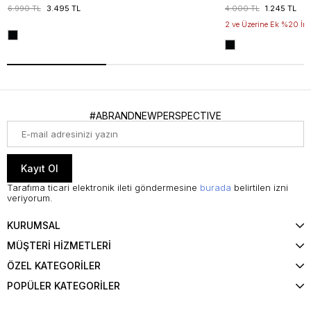
6.990 TL
3.495 TL
4.000 TL
1.245 TL
2 ve Üzerine Ek %20 İnd
#ABRANDNEWPERSPECTIVE
Kayıt Ol
Tarafıma ticari elektronik ileti göndermesine
burada
belirtilen izni
veriyorum.
KURUMSAL
MÜŞTERİ HİZMETLERİ
ÖZEL KATEGORİLER
POPÜLER KATEGORİLER