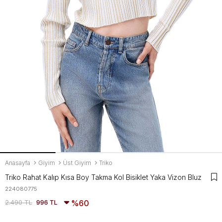
Anasayfa
Giyim
Üst Giyim
Triko
Triko Rahat Kalıp Kısa Boy Takma Kol Bisiklet Yaka Vizon Bluz
224080775
2.490 TL
996 TL
60