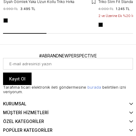
Siyah Gömlek Yaka Uzun Kollu Triko Hırka
6.990 TL
3.495 TL
4.000 TL
1.245 TL
2 ve Üzerine Ek %20 İnd
#ABRANDNEWPERSPECTIVE
Kayıt Ol
Tarafıma ticari elektronik ileti göndermesine
burada
belirtilen izni
veriyorum.
KURUMSAL
MÜŞTERİ HİZMETLERİ
ÖZEL KATEGORİLER
POPÜLER KATEGORİLER