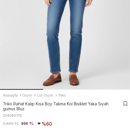
Anasayfa
Giyim
Üst Giyim
Triko
Triko Rahat Kalıp Kısa Boy Takma Kol Bisiklet Yaka Sıyah
gumus Bluz
224080775
2.490 TL
996 TL
60