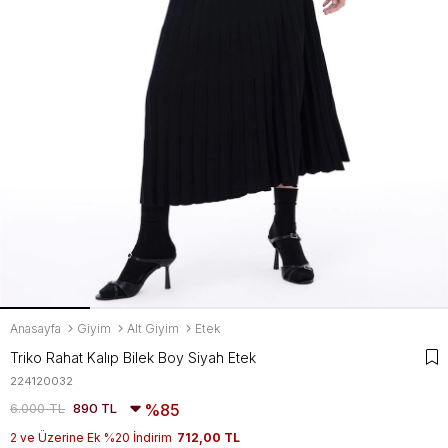
Anasayfa
Giyim
Alt Giyim
Etek
Triko Rahat Kalıp Bilek Boy Siyah Etek
224120032
6.000 TL
890 TL
85
2 ve Üzerine Ek %20 İndirim
712,00 TL