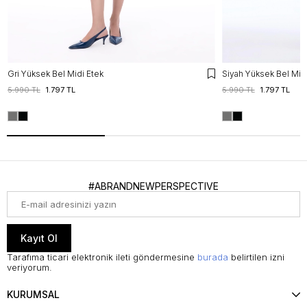
Gri Yüksek Bel Midi Etek
Siyah Yüksek Bel Midi
5.990 TL
1.797 TL
5.990 TL
1.797 TL
#ABRANDNEWPERSPECTIVE
Kayıt Ol
Tarafıma ticari elektronik ileti göndermesine
burada
belirtilen izni
veriyorum.
KURUMSAL