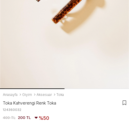
Anasayfa
Giyim
Aksesuar
Toka
Toka Kahverengi Renk Toka
124360032
400 TL
200 TL
50