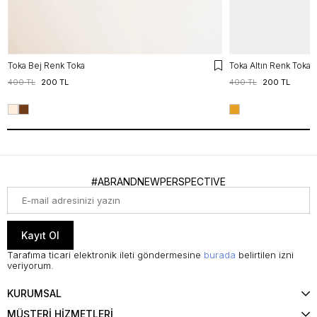
Toka Bej Renk Toka
Toka Altın Renk Toka
400 TL
200 TL
400 TL
200 TL
#ABRANDNEWPERSPECTIVE
Kayıt Ol
Tarafıma ticari elektronik ileti göndermesine
burada
belirtilen izni
veriyorum.
KURUMSAL
MÜŞTERİ HİZMETLERİ