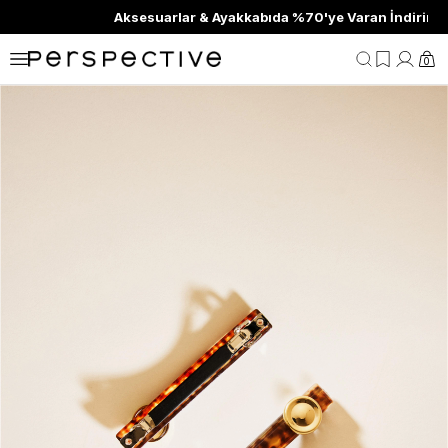
Aksesuarlar & Ayakkabıda %70'ye Varan İndirim
0