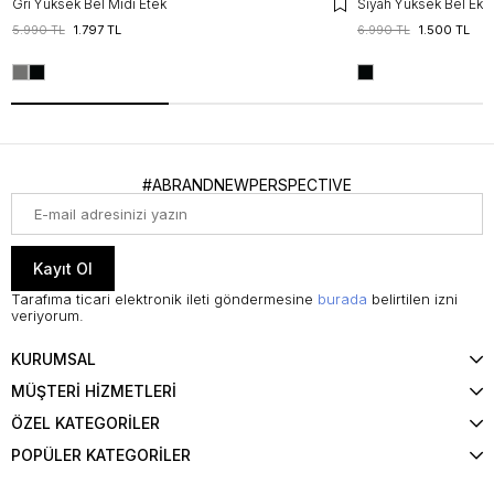
Gri Yüksek Bel Midi Etek
Siyah Yüksek Bel Ekose
5.990 TL
1.797 TL
6.990 TL
1.500 TL
#ABRANDNEWPERSPECTIVE
Kayıt Ol
Tarafıma ticari elektronik ileti göndermesine
burada
belirtilen izni
veriyorum.
KURUMSAL
MÜŞTERİ HİZMETLERİ
ÖZEL KATEGORİLER
POPÜLER KATEGORİLER