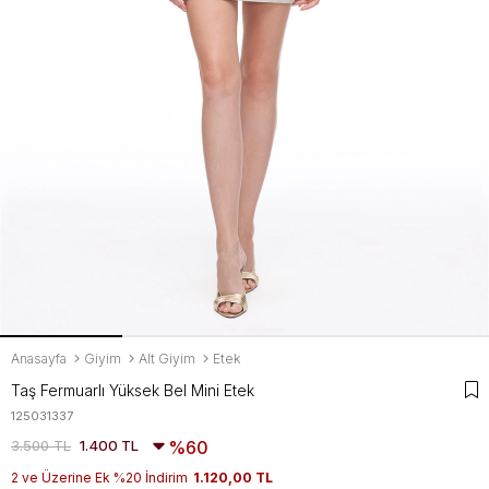
Anasayfa
Giyim
Alt Giyim
Etek
Taş Fermuarlı Yüksek Bel Mini Etek
125031337
3.500 TL
1.400 TL
60
2 ve Üzerine Ek %20 İndirim
1.120,00 TL