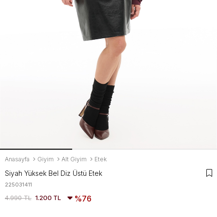
Anasayfa
Giyim
Alt Giyim
Etek
Siyah Yüksek Bel Diz Üstü Etek
225031411
4.990 TL
1.200 TL
76