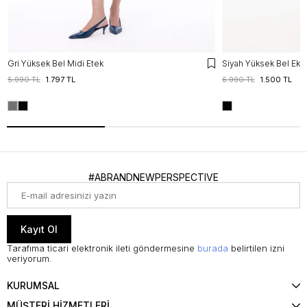
Gri Yüksek Bel Midi Etek
Siyah Yüksek Bel Ekose
5.990 TL
1.797 TL
6.990 TL
1.500 TL
#ABRANDNEWPERSPECTIVE
Kayıt Ol
Tarafıma ticari elektronik ileti göndermesine
burada
belirtilen izni
veriyorum.
KURUMSAL
MÜŞTERİ HİZMETLERİ