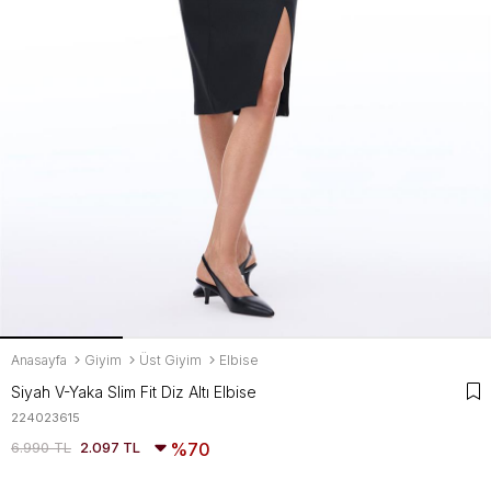
Anasayfa
Giyim
Üst Giyim
Elbise
Siyah V-Yaka Slim Fit Diz Altı Elbise
224023615
6.990 TL
2.097 TL
70