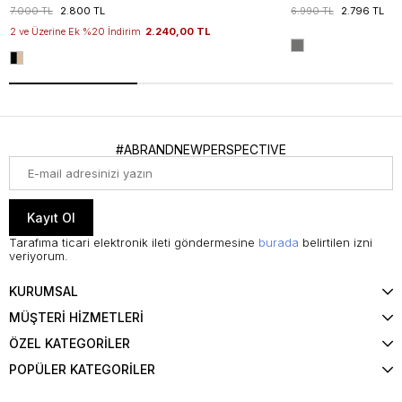
7.000 TL
2.800 TL
6.990 TL
2.796 TL
2 ve Üzerine Ek %20 İndirim
2.240,00 TL
#ABRANDNEWPERSPECTIVE
Kayıt Ol
Tarafıma ticari elektronik ileti göndermesine
burada
belirtilen izni
veriyorum.
KURUMSAL
MÜŞTERİ HİZMETLERİ
ÖZEL KATEGORİLER
POPÜLER KATEGORİLER