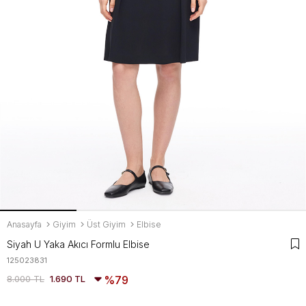
Anasayfa
Giyim
Üst Giyim
Elbise
Siyah U Yaka Akıcı Formlu Elbise
125023831
8.000 TL
1.690 TL
79