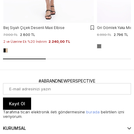
Bej Siyah Çiçek Desenli Maxi Elbise
Gri Gömlek Yaka Midi
7.000 TL
2.800 TL
6.990 TL
2.796 TL
2 ve Üzerine Ek %20 İndirim
2.240,00 TL
#ABRANDNEWPERSPECTIVE
Kayıt Ol
Tarafıma ticari elektronik ileti göndermesine
burada
belirtilen izni
veriyorum.
KURUMSAL