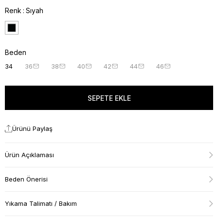
Renk
Sıyah
Beden
34
36
38
40
42
44
46
Ürünü Paylaş
Ürün Açıklaması
Beden Önerisi
Yıkama Talimatı / Bakım