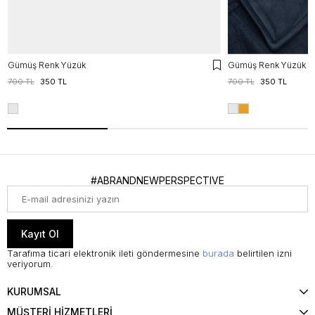
Gümüş Renk Yüzük
Gümüş Renk Yüzük
700 TL
350 TL
700 TL
350 TL
#ABRANDNEWPERSPECTIVE
Kayıt Ol
Tarafıma ticari elektronik ileti göndermesine
burada
belirtilen izni
veriyorum.
KURUMSAL
MÜŞTERİ HİZMETLERİ