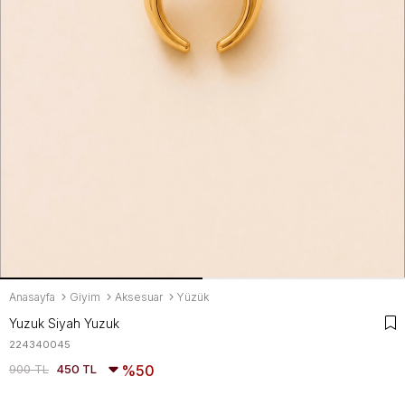
Anasayfa
Giyim
Aksesuar
Yüzük
Yuzuk Siyah Yuzuk
224340045
900 TL
450 TL
50