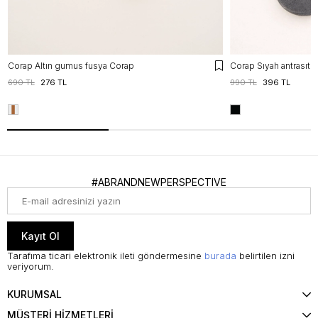
Corap Altın gumus fusya Corap
Corap Sıyah antrasıt 
690 TL
276 TL
990 TL
396 TL
#ABRANDNEWPERSPECTIVE
Kayıt Ol
Tarafıma ticari elektronik ileti göndermesine
burada
belirtilen izni
veriyorum.
KURUMSAL
MÜŞTERİ HİZMETLERİ