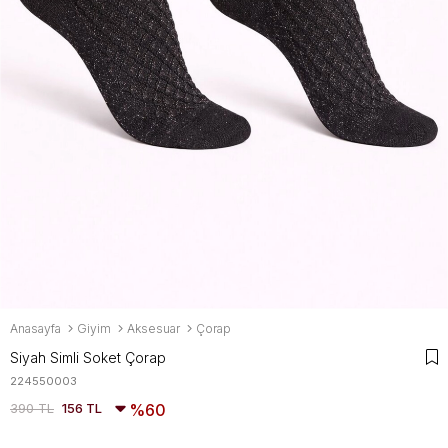
Anasayfa
Giyim
Aksesuar
Çorap
Siyah Simli Soket Çorap
224550003
390 TL
156 TL
60