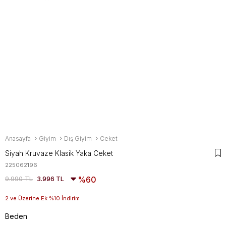
Anasayfa
Giyim
Dış Giyim
Ceket
Siyah Kruvaze Klasik Yaka Ceket
225062196
9.990 TL
3.996 TL
60
2 ve Üzerine Ek %10 İndirim
Beden