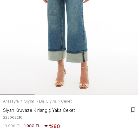
Anasayfa
Giyim
Dış Giyim
Ceket
Siyah Kruvaze Kırlangıç Yaka Ceket
225062210
19.990 TL
1.900 TL
90