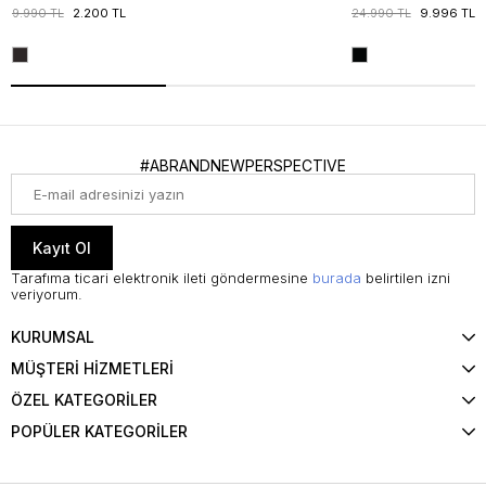
9.990 TL
2.200 TL
24.990 TL
9.996 TL
#ABRANDNEWPERSPECTIVE
Kayıt Ol
Tarafıma ticari elektronik ileti göndermesine
burada
belirtilen izni
veriyorum.
KURUMSAL
MÜŞTERİ HİZMETLERİ
ÖZEL KATEGORİLER
POPÜLER KATEGORİLER