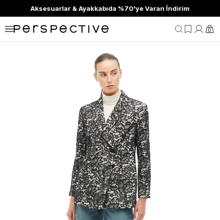
Aksesuarlar & Ayakkabıda %70'ye Varan İndirim
0