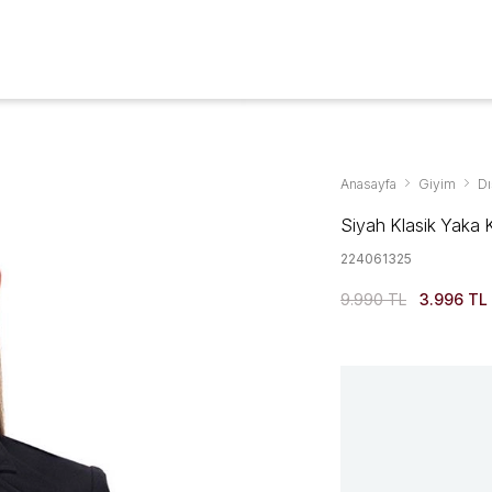
Aksesuarlar & Ayakkabıda %70'ye Varan İndirim
YENİ SEZON
GİYİM
AYAKKABI
AKSESUAR
KAMPANYALAR
Anasayfa
Giyim
Dı
Siyah Klasik Yaka 
224061325
9.990 TL
3.996 TL