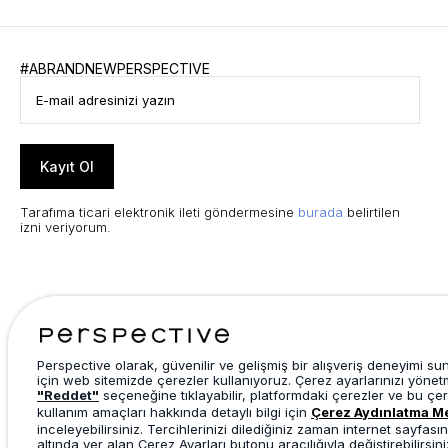
#ABRANDNEWPERSPECTIVE
Kayıt Ol
Tarafıma ticari elektronik ileti göndermesine
burada
belirtilen
izni veriyorum.
Perspective olarak, güvenilir ve gelişmiş bir alışveriş deneyimi s
için web sitemizde çerezler kullanıyoruz. Çerez ayarlarınızı yönet
"Reddet"
seçeneğine tıklayabilir, platformdaki çerezler ve bu çer
kullanım amaçları hakkında detaylı bilgi için
Çerez Aydınlatma M
inceleyebilirsiniz. Tercihlerinizi dilediğiniz zaman internet sayfasın
altında yer alan Çerez Ayarları butonu aracılığıyla değiştirebilirsini