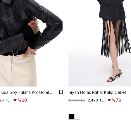
Aurens Slim Fit Kısa Boy Takma Kol Gömlek Yaka Siyah Ceket
Siyah Holas Rahat Kalıp Ceket
96 TL
%60
11.100 TL
2.490 TL
%78