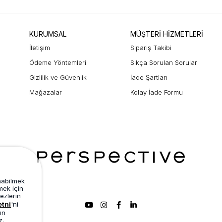
KURUMSAL
MÜŞTERİ HİZMETLERİ
İletişim
Sipariş Takibi
Ödeme Yöntemleri
Sıkça Sorulan Sorular
Gizlilik ve Güvenlik
İade Şartları
Mağazalar
Kolay İade Formu
unabilmek
mek için
ezlerin
etni
'ni
ın
z.