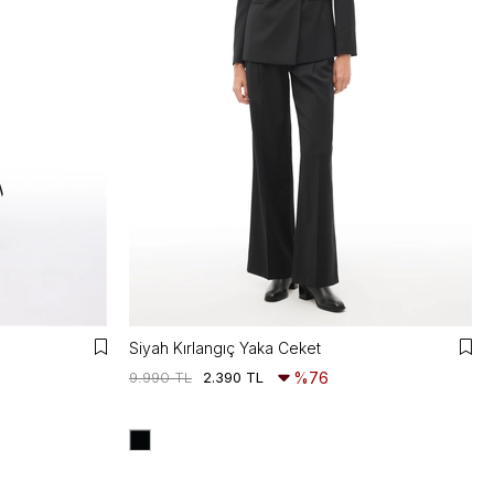
Siyah Kırlangıç Yaka Ceket
9.990 TL
2.390 TL
%76