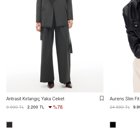
Antrasit Kırlangıç Yaka Ceket
9.990 TL
2.200 TL
%78
24.990 TL
9.9