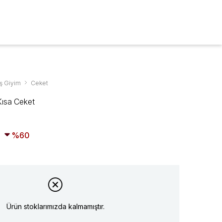
ARA
0
ş Giyim
Ceket
Kısa Ceket
60
Ürün stoklarımızda kalmamıştır.