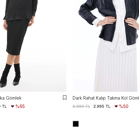
aka Gömlek
0 TL
%65
5.990 TL
2.995 TL
%50