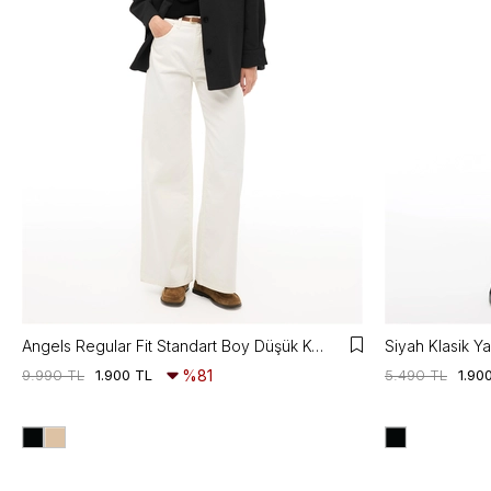
Angels Regular Fit Standart Boy Düşük Kollu Gömlek Yaka Siyah Mont
Siyah Klasik Y
9.990 TL
1.900 TL
%81
5.490 TL
1.90