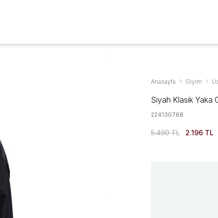
Aksesuarlar & Ayakkabıda %70'ye Varan İndirim
YENİ SEZON
GİYİM
AYAKKABI
AKSESUAR
KAMPANYALAR
Anasayfa
Giyim
Üs
Siyah Klasik Yaka
224130768
5.490 TL
2.196 TL