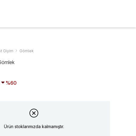
ARA
0
t Giyim
Gömlek
 Gömlek
60
Ürün stoklarımızda kalmamıştır.