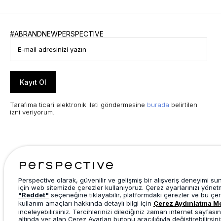
#ABRANDNEWPERSPECTIVE
Kayıt Ol
Tarafıma ticari elektronik ileti göndermesine
burada
belirtilen
izni veriyorum.
Perspective olarak, güvenilir ve gelişmiş bir alışveriş deneyimi s
için web sitemizde çerezler kullanıyoruz. Çerez ayarlarınızı yönet
"Reddet"
seçeneğine tıklayabilir, platformdaki çerezler ve bu çer
kullanım amaçları hakkında detaylı bilgi için
Çerez Aydınlatma M
inceleyebilirsiniz. Tercihlerinizi dilediğiniz zaman internet sayfasın
altında yer alan Çerez Ayarları butonu aracılığıyla değiştirebilirsini