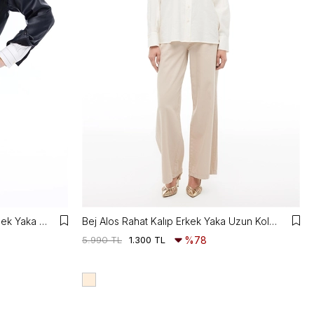
Dark Rahat Kalıp Takma Kol Gömlek Yaka Siyah Renk Kadın Gömlek
Bej Alos Rahat Kalıp Erkek Yaka Uzun Kol Gomlek
5.990 TL
1.300 TL
%78