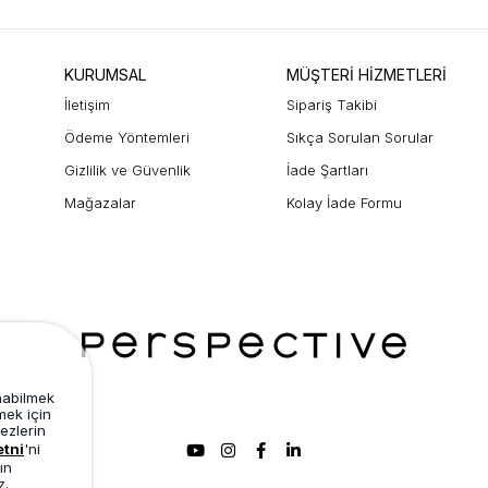
KURUMSAL
MÜŞTERİ HİZMETLERİ
İletişim
Sipariş Takibi
Ödeme Yöntemleri
Sıkça Sorulan Sorular
Gizlilik ve Güvenlik
İade Şartları
Mağazalar
Kolay İade Formu
unabilmek
mek için
ezlerin
etni
'ni
ın
z.