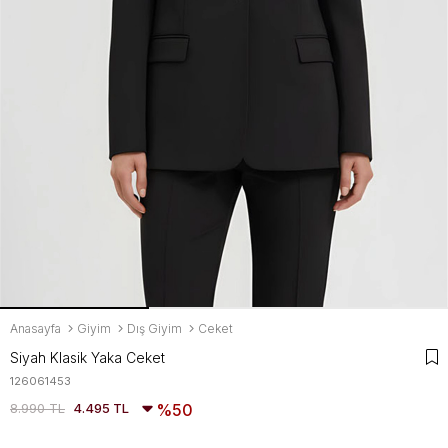
Anasayfa
Giyim
Dış Giyim
Ceket
Siyah Klasik Yaka Ceket
126061453
8.990 TL
4.495 TL
50