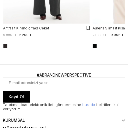
Antrasit Kırlangıç Yaka Ceket
9.990 TL
2.200 TL
24.990 TL
9.996 TL
#ABRANDNEWPERSPECTIVE
Kayıt Ol
Tarafıma ticari elektronik ileti göndermesine
burada
belirtilen izni
veriyorum.
KURUMSAL