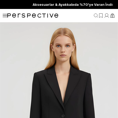
Aksesuarlar & Ayakkabıda %70'ye Varan İndirim
0