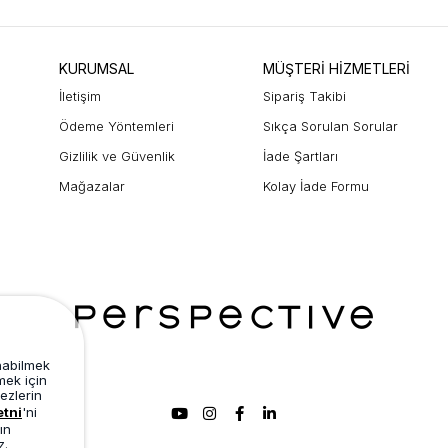
KURUMSAL
MÜŞTERİ HİZMETLERİ
İletişim
Sipariş Takibi
Ödeme Yöntemleri
Sıkça Sorulan Sorular
Gizlilik ve Güvenlik
İade Şartları
Mağazalar
Kolay İade Formu
unabilmek
mek için
ezlerin
etni
'ni
ın
z.