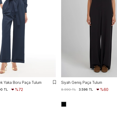
ek Yaka Boru Paça Tulum
Siyah Geniş Paça Tulum
00 TL
%72
8.990 TL
3.596 TL
%60