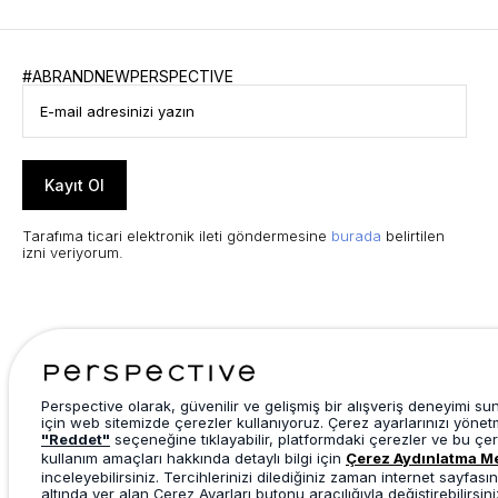
#ABRANDNEWPERSPECTIVE
Kayıt Ol
Tarafıma ticari elektronik ileti göndermesine
burada
belirtilen
izni veriyorum.
Perspective olarak, güvenilir ve gelişmiş bir alışveriş deneyimi s
için web sitemizde çerezler kullanıyoruz. Çerez ayarlarınızı yönet
"Reddet"
seçeneğine tıklayabilir, platformdaki çerezler ve bu çer
kullanım amaçları hakkında detaylı bilgi için
Çerez Aydınlatma M
inceleyebilirsiniz. Tercihlerinizi dilediğiniz zaman internet sayfasın
altında yer alan Çerez Ayarları butonu aracılığıyla değiştirebilirsini