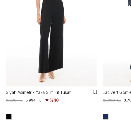
Siyah Asimetrik Yaka Slim Fit Tulum
Lacivert Göml
9.990 TL
5.994 TL
%40
12.990 TL
3.7