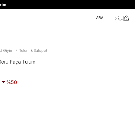
ARA
0
t Giyim
Tulum & Salopet
 Boru Paça Tulum
50