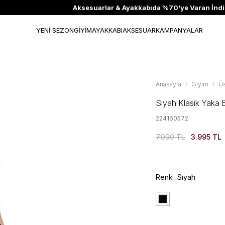
Aksesuarlar & Ayakkabıda %70'ye Varan İndirim
YENİ SEZON
GİYİM
AYAKKABI
AKSESUAR
KAMPANYALAR
Anasayfa
Giyim
Üs
Siyah Klasik Yaka
224160572
7.990 TL
3.995 TL
Renk
Sıyah