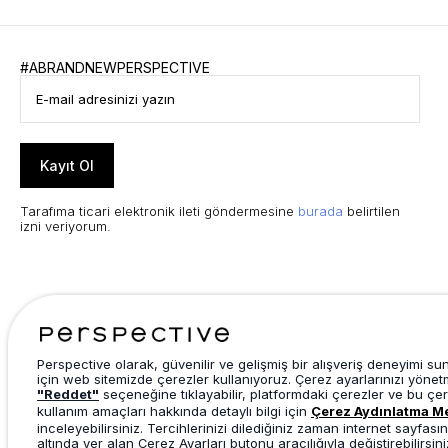
#ABRANDNEWPERSPECTIVE
Kayıt Ol
Tarafıma ticari elektronik ileti göndermesine
burada
belirtilen
izni veriyorum.
Perspective olarak, güvenilir ve gelişmiş bir alışveriş deneyimi s
için web sitemizde çerezler kullanıyoruz. Çerez ayarlarınızı yönet
"Reddet"
seçeneğine tıklayabilir, platformdaki çerezler ve bu çer
kullanım amaçları hakkında detaylı bilgi için
Çerez Aydınlatma M
inceleyebilirsiniz. Tercihlerinizi dilediğiniz zaman internet sayfasın
altında yer alan Çerez Ayarları butonu aracılığıyla değiştirebilirsini