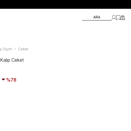
ARA
0
ş Giyim
Ceket
Kalıp Ceket
78