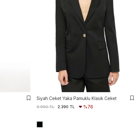
Siyah Ceket Yaka Pamuklu Klasik Ceket
9.990 TL
2.390 TL
%76