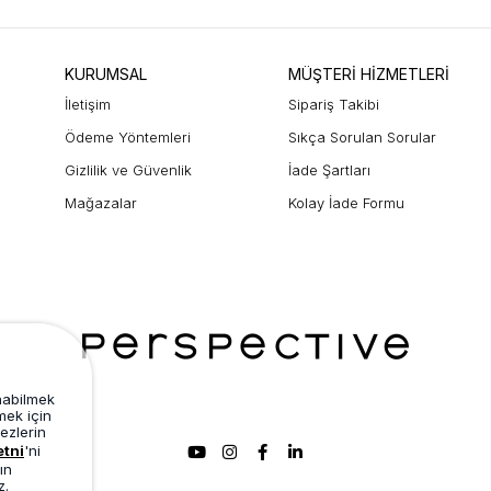
KURUMSAL
MÜŞTERİ HİZMETLERİ
İletişim
Sipariş Takibi
Ödeme Yöntemleri
Sıkça Sorulan Sorular
Gizlilik ve Güvenlik
İade Şartları
Mağazalar
Kolay İade Formu
unabilmek
mek için
ezlerin
etni
'ni
ın
z.