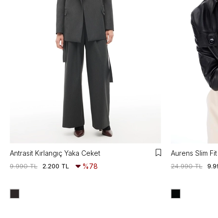
Antrasit Kırlangıç Yaka Ceket
9.990 TL
2.200 TL
%78
24.990 TL
9.9