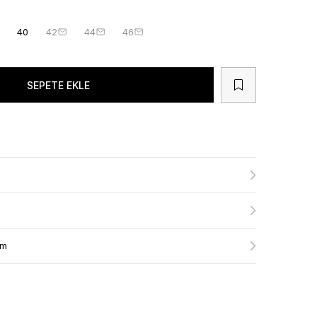
40
42
44
46
ım