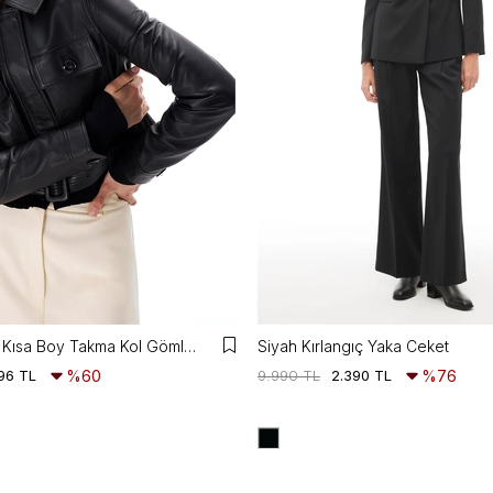
Aurens Slim Fit Kısa Boy Takma Kol Gömlek Yaka Siyah Ceket
Siyah Kırlangıç Yaka Ceket
96 TL
%60
9.990 TL
2.390 TL
%76