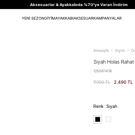
Aksesuarlar & Ayakkabıda %70'ye Varan İndirim
YENİ SEZON
GİYİM
AYAKKABI
AKSESUAR
KAMPANYALAR
Anasayfa
Giyim
Dı
Siyah Holas Rahat 
125061418
11.100 TL
2.490 TL
Renk
Sıyah