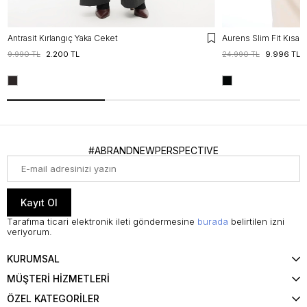
Antrasit Kırlangıç Yaka Ceket
9.990 TL
2.200 TL
24.990 TL
9.996 TL
#ABRANDNEWPERSPECTIVE
Kayıt Ol
Tarafıma ticari elektronik ileti göndermesine
burada
belirtilen izni
veriyorum.
KURUMSAL
MÜŞTERİ HİZMETLERİ
ÖZEL KATEGORİLER