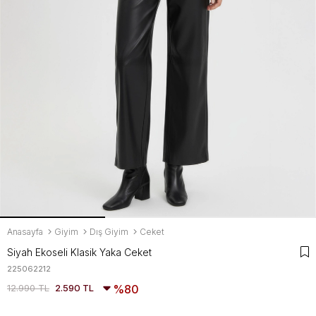
Anasayfa
Giyim
Dış Giyim
Ceket
Siyah Ekoseli Klasik Yaka Ceket
225062212
12.990 TL
2.590 TL
80