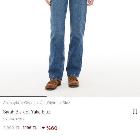
Anasayfa
Giyim
Üst Giyim
Bluz
Siyah Bisiklet Yaka Bluz
225043780
2.990 TL
1.196 TL
60