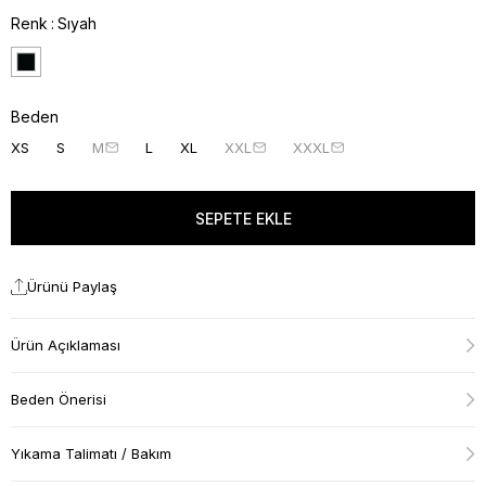
Renk
Sıyah
Beden
XS
S
M
L
XL
XXL
XXXL
Ürünü Paylaş
Ürün Açıklaması
Beden Önerisi
Yıkama Talimatı / Bakım