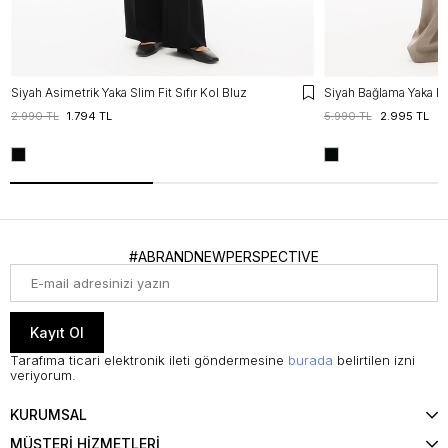
Siyah Asimetrik Yaka Slim Fit Sıfır Kol Bluz
Siyah Bağlama Yaka Pu
2.990 TL
1.794 TL
5.990 TL
2.995 TL
#ABRANDNEWPERSPECTIVE
Kayıt Ol
Tarafıma ticari elektronik ileti göndermesine
burada
belirtilen izni
veriyorum.
KURUMSAL
MÜŞTERİ HİZMETLERİ