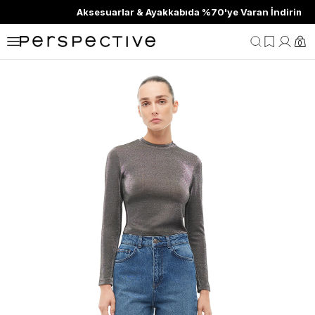
Aksesuarlar & Ayakkabıda %70'ye Varan İndirim
0