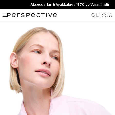
Aksesuarlar & Ayakkabıda %70'ye Varan İndirim
0