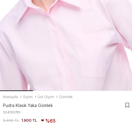
Anasayfa
Giyim
Üst Giyim
Gömlek
Pudra Klasik Yaka Gömlek
224130781
5.490 TL
1.900 TL
65