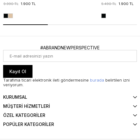
9.990 TL
1.900 TL
5.490 TL
1.900 TL
#ABRANDNEWPERSPECTIVE
Kayıt Ol
Tarafıma ticari elektronik ileti göndermesine
burada
belirtilen izni
veriyorum.
KURUMSAL
MÜŞTERİ HİZMETLERİ
ÖZEL KATEGORİLER
POPÜLER KATEGORİLER