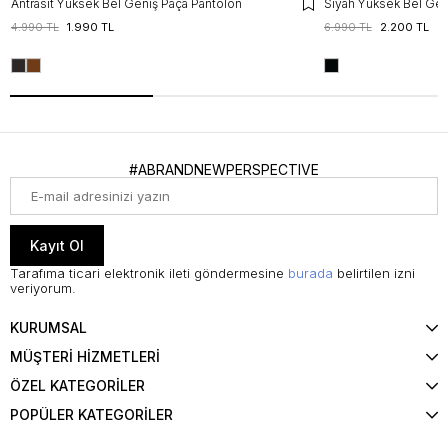
Antrasit Yüksek Bel Geniş Paça Pantolon
Siyah Yüksek Bel Gen
4.990 TL
1.990 TL
6.990 TL
2.200 TL
#ABRANDNEWPERSPECTIVE
Kayıt Ol
Tarafıma ticari elektronik ileti göndermesine
burada
belirtilen izni
veriyorum.
KURUMSAL
MÜŞTERİ HİZMETLERİ
ÖZEL KATEGORİLER
POPÜLER KATEGORİLER