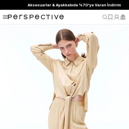
Aksesuarlar & Ayakkabıda %70'ye Varan İndirim
0