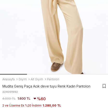
Anasayfa
Giyim
Alt Giyim
Pantolon
Mudita Geniş Paça Acık deve tuyu Renk Kadın Pantolon
224051992
4.000 TL
1.600 TL
60
2 ve Üzerine Ek %20 İndirim
1.280,00 TL