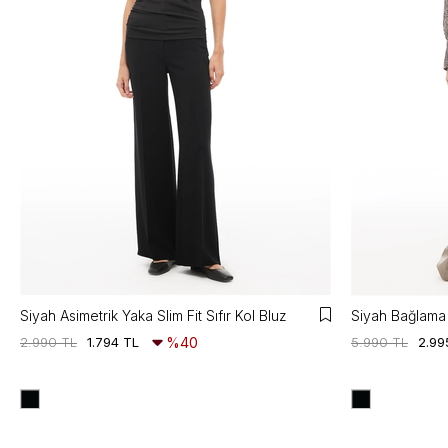
Siyah Asimetrik Yaka Slim Fit Sıfır Kol Bluz
Siyah Bağlama 
2.990 TL
1.794 TL
%40
5.990 TL
2.99