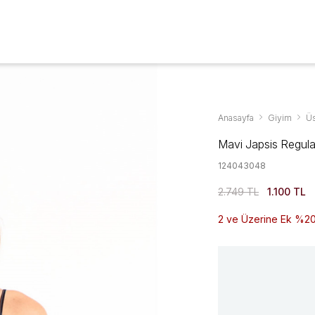
Aksesuarlar & Ayakkabıda %70'ye Varan İndirim
YENİ SEZON
GİYİM
AYAKKABI
AKSESUAR
KAMPANYALAR
Anasayfa
Giyim
Üs
Mavi Japsis Regular
124043048
2.749 TL
1.100 TL
2 ve Üzerine Ek %20