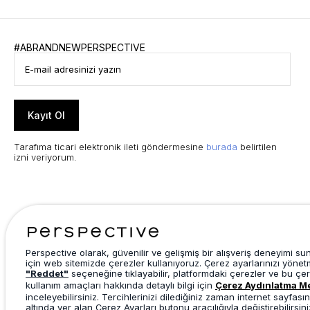
#ABRANDNEWPERSPECTIVE
Kayıt Ol
Tarafıma ticari elektronik ileti göndermesine
burada
belirtilen
izni veriyorum.
Perspective olarak, güvenilir ve gelişmiş bir alışveriş deneyimi s
için web sitemizde çerezler kullanıyoruz. Çerez ayarlarınızı yönet
"Reddet"
seçeneğine tıklayabilir, platformdaki çerezler ve bu çer
kullanım amaçları hakkında detaylı bilgi için
Çerez Aydınlatma M
inceleyebilirsiniz. Tercihlerinizi dilediğiniz zaman internet sayfasın
altında yer alan Çerez Ayarları butonu aracılığıyla değiştirebilirsini