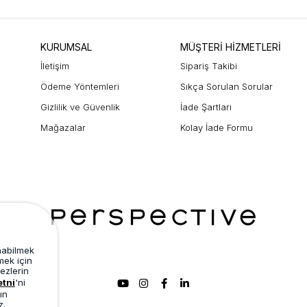
KURUMSAL
MÜŞTERİ HİZMETLERİ
İletişim
Sipariş Takibi
Ödeme Yöntemleri
Sıkça Sorulan Sorular
Gizlilik ve Güvenlik
İade Şartları
Mağazalar
Kolay İade Formu
unabilmek
mek için
ezlerin
etni
'ni
ın
z.