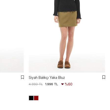
Siyah Balıkçı Yaka Bluz
4.990 TL
1.996 TL
%60