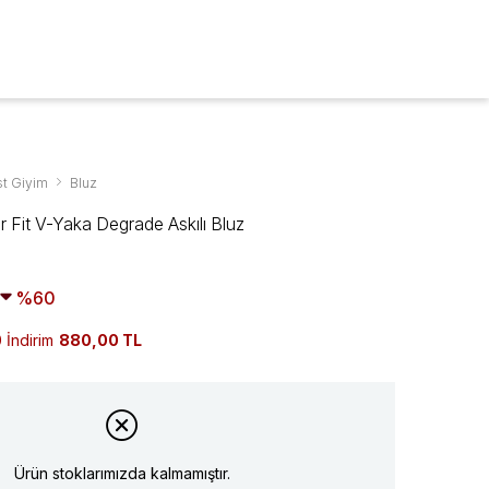
ARA
0
t Giyim
Bluz
 Fit V-Yaka Degrade Askılı Bluz
60
 İndirim
880,00 TL
Ürün stoklarımızda kalmamıştır.