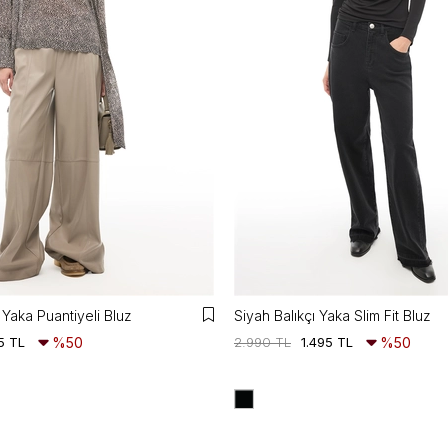
Yaka Puantiyeli Bluz
Siyah Balıkçı Yaka Slim Fit Bluz
5 TL
%50
2.990 TL
1.495 TL
%50