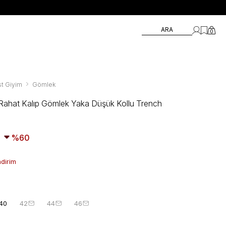
ARA
0
t Giyim
Gömlek
Rahat Kalıp Gömlek Yaka Düşük Kollu Trench
60
ndirim
40
42
44
46