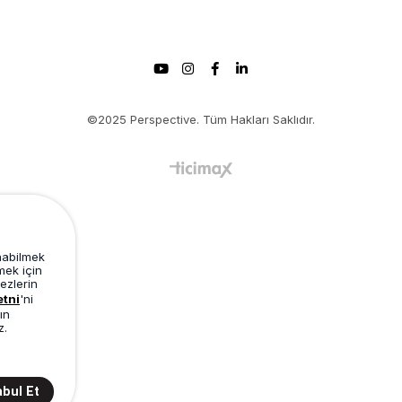
©2025 Perspective. Tüm Hakları Saklıdır.
unabilmek
mek için
ezlerin
etni
'ni
ın
z.
bul Et