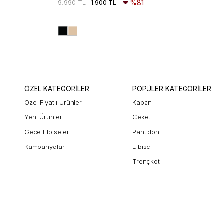
9.990 TL
1.900 TL
%81
ÖZEL KATEGORİLER
POPÜLER KATEGORİLER
Özel Fiyatlı Ürünler
Kaban
Yeni Ürünler
Ceket
Gece Elbiseleri
Pantolon
Kampanyalar
Elbise
Trençkot