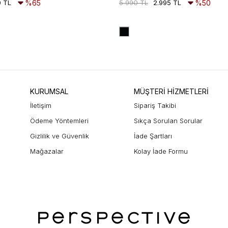
0 TL
%65
5.990 TL
2.995 TL
%50
KURUMSAL
MÜŞTERİ HİZMETLERİ
İletişim
Sipariş Takibi
Ödeme Yöntemleri
Sıkça Sorulan Sorular
Gizlilik ve Güvenlik
İade Şartları
Mağazalar
Kolay İade Formu