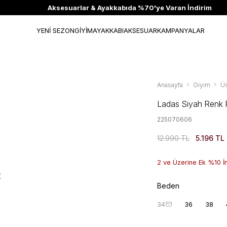
Aksesuarlar & Ayakkabıda %70'ye Varan İndirim
YENİ SEZON
GİYİM
AYAKKABI
AKSESUAR
KAMPANYALAR
Anasayfa
Giyim
Üs
Ladas Siyah Renk 
225070606
12.990 TL
5.196 TL
2 ve Üzerine Ek %10 İ
Beden
34
36
38