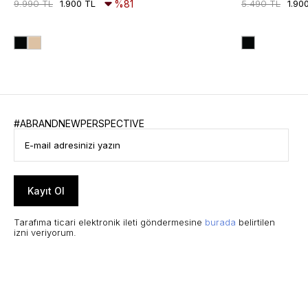
9.990 TL
1.900 TL
%81
5.490 TL
1.90
#ABRANDNEWPERSPECTIVE
Kayıt Ol
Tarafıma ticari elektronik ileti göndermesine
burada
belirtilen
izni veriyorum.