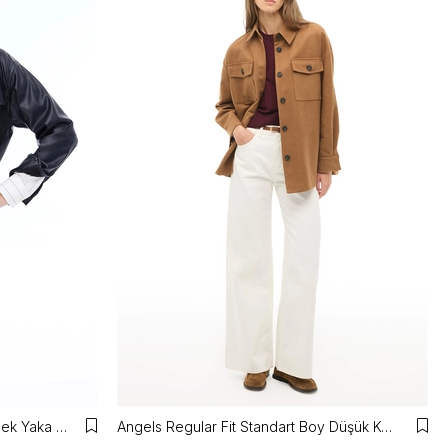
Dark Rahat Kalıp Takma Kol Gömlek Yaka Siyah Renk Kadın Gömlek
Angels Regular Fit Standart Boy Düşük Kollu Gömlek Yaka Devetuyu Mont