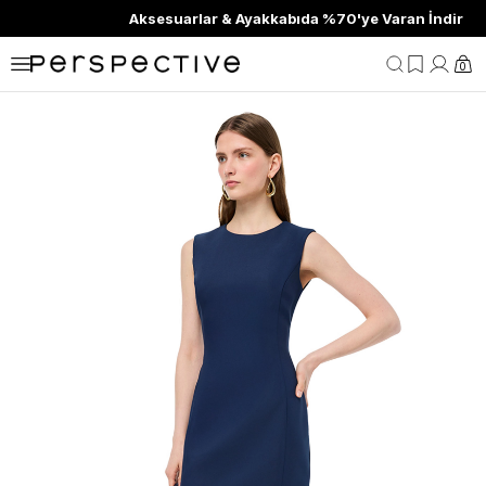
Aksesuarlar & Ayakkabıda %70'ye Varan İndirim
0