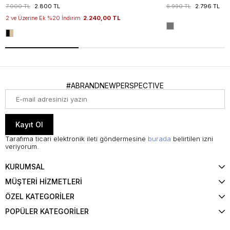
7.000 TL
2.800 TL
6.990 TL
2.796 TL
2 ve Üzerine Ek %20 İndirim
2.240,00 TL
#ABRANDNEWPERSPECTIVE
Kayıt Ol
Tarafıma ticari elektronik ileti göndermesine
burada
belirtilen izni
veriyorum.
KURUMSAL
MÜŞTERİ HİZMETLERİ
ÖZEL KATEGORİLER
POPÜLER KATEGORİLER