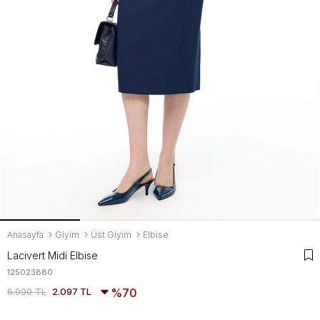
Anasayfa
Giyim
Üst Giyim
Elbise
Lacivert Midi Elbise
125023880
6.990 TL
2.097 TL
70