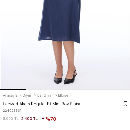
Anasayfa
Giyim
Üst Giyim
Elbise
Lacivert Akars Regular Fit Midi Boy Elbise
224023561
8.000 TL
2.400 TL
70