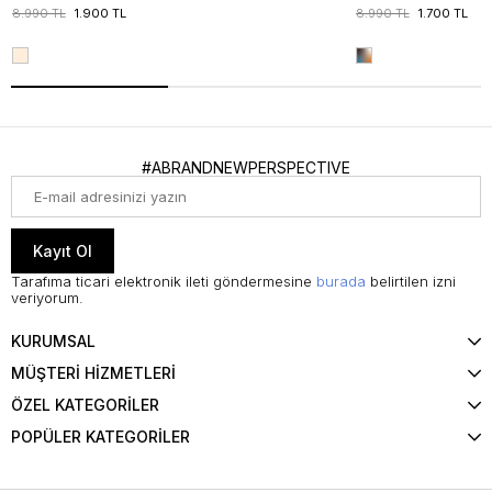
8.990 TL
1.900 TL
8.990 TL
1.700 TL
#ABRANDNEWPERSPECTIVE
Kayıt Ol
Tarafıma ticari elektronik ileti göndermesine
burada
belirtilen izni
veriyorum.
KURUMSAL
MÜŞTERİ HİZMETLERİ
ÖZEL KATEGORİLER
POPÜLER KATEGORİLER