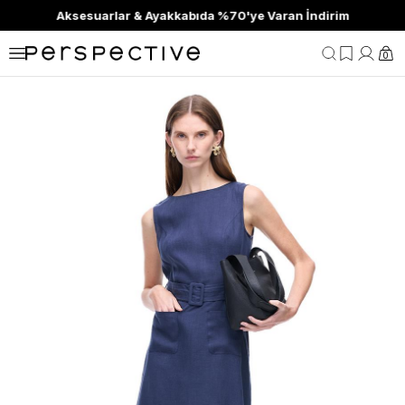
Aksesuarlar & Ayakkabıda %70'ye Varan İndirim
0