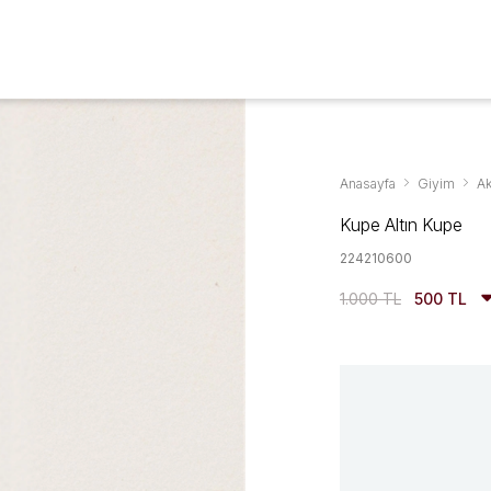
Aksesuarlar & Ayakkabıda %70'ye Varan İndirim
YENİ SEZON
GİYİM
AYAKKABI
AKSESUAR
KAMPANYALAR
Anasayfa
Giyim
A
Kupe Altın Kupe
224210600
1.000 TL
500 TL