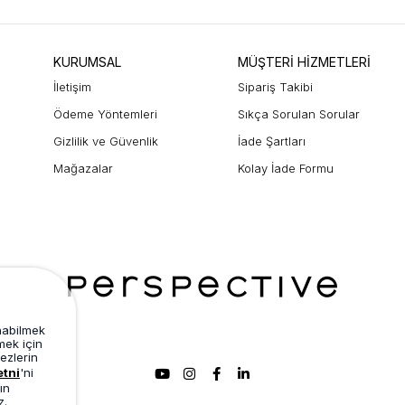
KURUMSAL
MÜŞTERİ HİZMETLERİ
İletişim
Sipariş Takibi
Ödeme Yöntemleri
Sıkça Sorulan Sorular
Gizlilik ve Güvenlik
İade Şartları
Mağazalar
Kolay İade Formu
unabilmek
mek için
ezlerin
etni
'ni
ın
z.