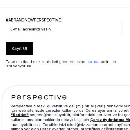
#ABRANDNEWPERSPECTIVE
Kayıt Ol
Tarafıma ticari elektronik ileti göndermesine
burada
belirtilen
izni veriyorum.
Perspective olarak, güvenilir ve gelişmiş bir alışveriş deneyimi s
için web sitemizde çerezler kullanıyoruz. Çerez ayarlarınızı yönet
"Reddet"
seçeneğine tıklayabilir, platformdaki çerezler ve bu çer
kullanım amaçları hakkında detaylı bilgi için
Çerez Aydınlatma M
inceleyebilirsiniz. Tercihlerinizi dilediğiniz zaman internet sayfasın
altında yer alan Çerez Ayarları butonu aracılığıyla değiştirebilirsini