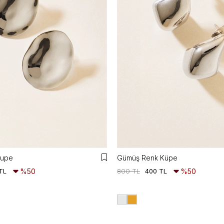
Kupe
Gümüş Renk Küpe
TL
%50
800 TL
400 TL
%50