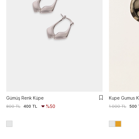
Gümüş Renk Küpe
Kupe Gumus 
800 TL
400 TL
%50
1.000 TL
500 