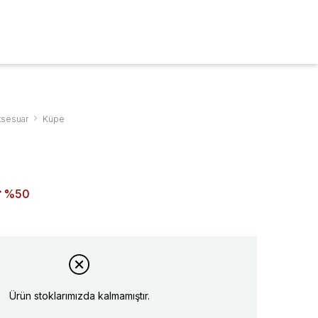
ARA
0
ksesuar
Küpe
50
Ürün stoklarımızda kalmamıştır.