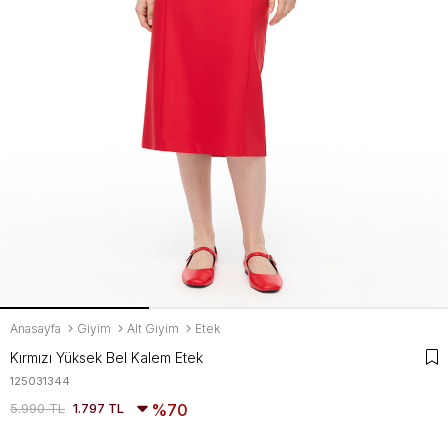
Anasayfa
Giyim
Alt Giyim
Etek
Kırmızı Yüksek Bel Kalem Etek
125031344
5.990 TL
1.797 TL
70