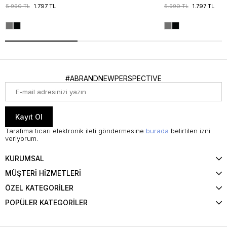
5.990 TL
1.797 TL
5.990 TL
1.797 TL
#ABRANDNEWPERSPECTIVE
Kayıt Ol
Tarafıma ticari elektronik ileti göndermesine
burada
belirtilen izni
veriyorum.
KURUMSAL
MÜŞTERİ HİZMETLERİ
ÖZEL KATEGORİLER
POPÜLER KATEGORİLER