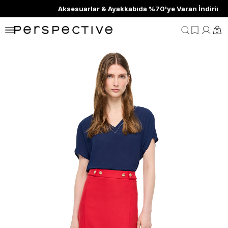
Aksesuarlar & Ayakkabıda %70'ye Varan İndirim
0