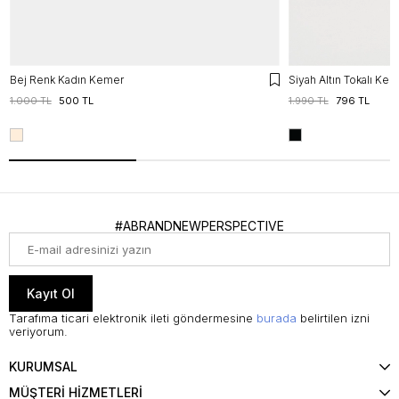
Bej Renk Kadın Kemer
Siyah Altın Tokalı Ke
1.000 TL
500 TL
1.990 TL
796 TL
#ABRANDNEWPERSPECTIVE
Kayıt Ol
Tarafıma ticari elektronik ileti göndermesine
burada
belirtilen izni
veriyorum.
KURUMSAL
MÜŞTERİ HİZMETLERİ