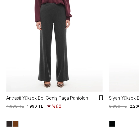
Antrasit Yüksek Bel Geniş Paça Pantolon
Siyah Yüksek 
4.990 TL
1.990 TL
%60
6.990 TL
2.20