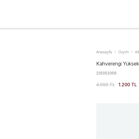
Aksesuarlar & Ayakkabıda %70'ye Varan İndirim
YENİ SEZON
GİYİM
AYAKKABI
AKSESUAR
KAMPANYALAR
Anasayfa
Giyim
Al
Kahverengi Yüksek
225052056
4.990 TL
1.200 TL