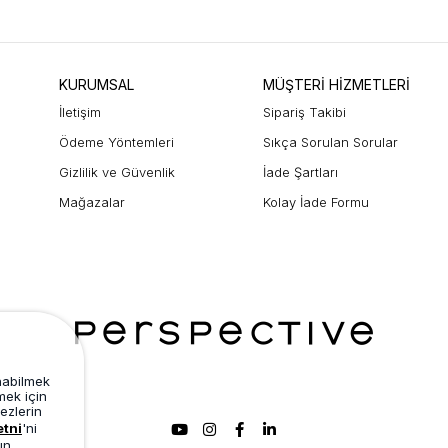
KURUMSAL
MÜŞTERİ HİZMETLERİ
İletişim
Sipariş Takibi
Ödeme Yöntemleri
Sıkça Sorulan Sorular
Gizlilik ve Güvenlik
İade Şartları
Mağazalar
Kolay İade Formu
unabilmek
mek için
ezlerin
etni
'ni
ın