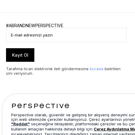
#ABRANDNEWPERSPECTIVE
Kayıt Ol
Tarafıma ticari elektronik ileti göndermesine
burada
belirtilen
izni veriyorum.
Perspective olarak, güvenilir ve gelişmiş bir alışveriş deneyimi s
için web sitemizde çerezler kullanıyoruz. Çerez ayarlarınızı yönet
"Reddet"
seçeneğine tıklayabilir, platformdaki çerezler ve bu çer
kullanım amaçları hakkında detaylı bilgi için
Çerez Aydınlatma M
inceleyebilirsiniz. Tercihlerinizi dilediğiniz zaman internet sayfasın