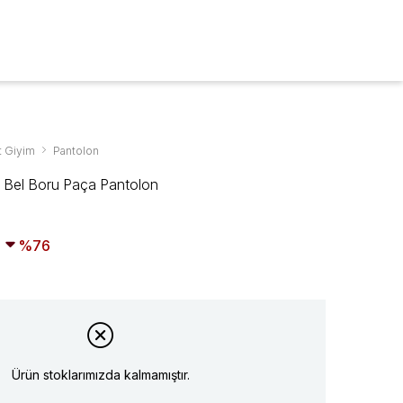
ARA
0
t Giyim
Pantolon
 Bel Boru Paça Pantolon
76
Ürün stoklarımızda kalmamıştır.