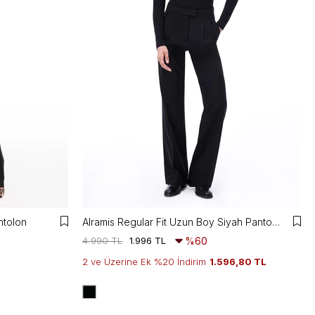
ntolon
Alramis Regular Fit Uzun Boy Siyah Pantolon
4.990 TL
1.996 TL
%60
2 ve Üzerine Ek %20 İndirim
1.596,80 TL