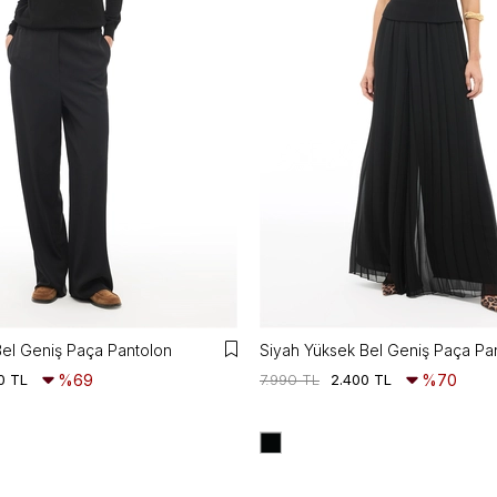
Bel Geniş Paça Pantolon
Siyah Yüksek Bel Geniş Paça Pa
0 TL
%69
7.990 TL
2.400 TL
%70