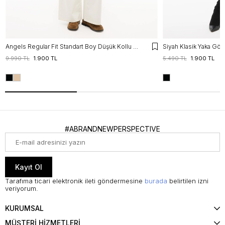
Angels Regular Fit Standart Boy Düşük Kollu Gömlek Yaka Siyah Mont
Siyah Klasik Yaka Gö
9.990 TL
1.900 TL
5.490 TL
1.900 TL
#ABRANDNEWPERSPECTIVE
Kayıt Ol
Tarafıma ticari elektronik ileti göndermesine
burada
belirtilen izni
veriyorum.
KURUMSAL
MÜŞTERİ HİZMETLERİ