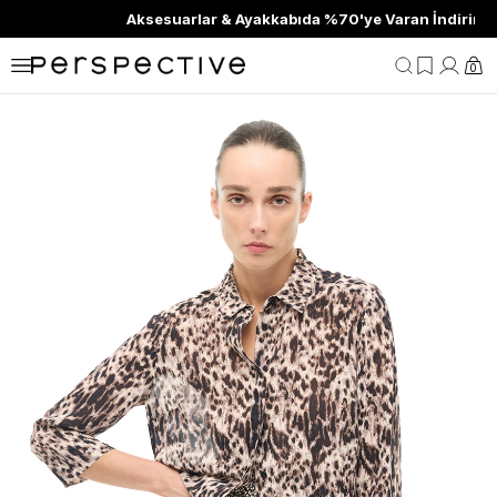
Aksesuarlar & Ayakkabıda %70'ye Varan İndirim
0