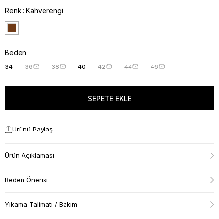
Renk
Kahverengi
Beden
34
36
38
40
42
44
46
Ürünü Paylaş
Ürün Açıklaması
Beden Önerisi
Yıkama Talimatı / Bakım