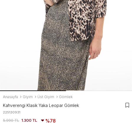
Anasayfa
Giyim
Üst Giyim
Gömlek
Kahverengi Klasik Yaka Leopar Gömlek
225130931
5.990 TL
1.300 TL
78