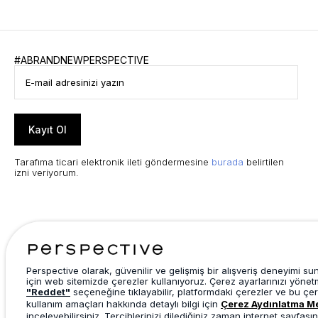
#ABRANDNEWPERSPECTIVE
Kayıt Ol
Tarafıma ticari elektronik ileti göndermesine
burada
belirtilen
izni veriyorum.
Perspective olarak, güvenilir ve gelişmiş bir alışveriş deneyimi s
için web sitemizde çerezler kullanıyoruz. Çerez ayarlarınızı yönet
"Reddet"
seçeneğine tıklayabilir, platformdaki çerezler ve bu çer
kullanım amaçları hakkında detaylı bilgi için
Çerez Aydınlatma M
inceleyebilirsiniz. Tercihlerinizi dilediğiniz zaman internet sayfasın