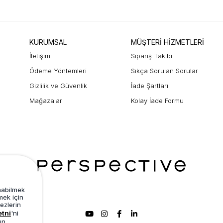
KURUMSAL
MÜŞTERİ HİZMETLERİ
İletişim
Sipariş Takibi
Ödeme Yöntemleri
Sıkça Sorulan Sorular
Gizlilik ve Güvenlik
İade Şartları
Mağazalar
Kolay İade Formu
unabilmek
mek için
ezlerin
etni
'ni
ın