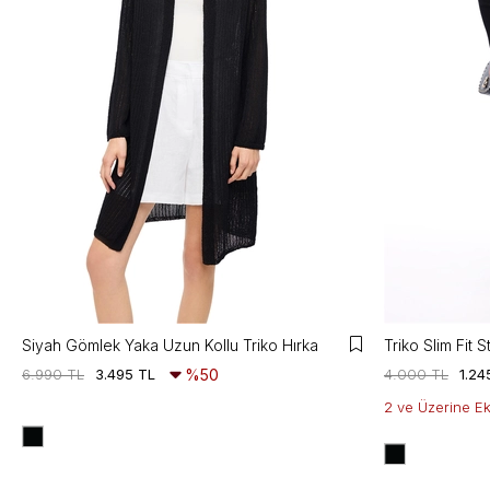
Siyah Gömlek Yaka Uzun Kollu Triko Hırka
6.990 TL
3.495 TL
%50
4.000 TL
1.24
2 ve Üzerine E