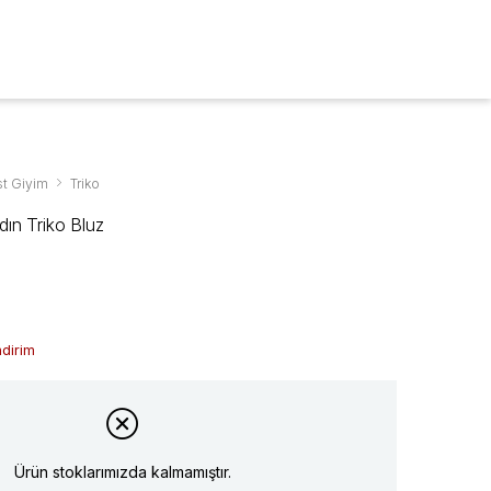
ARA
0
t Giyim
Triko
dın Triko Bluz
ndirim
Ürün stoklarımızda kalmamıştır.