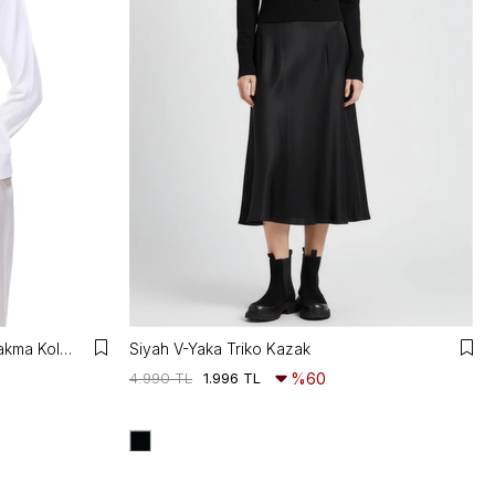
Triko Rahat Kalıp Standart Boy Takma Kol V-Yaka Siyah Kazak
Siyah V-Yaka Triko Kazak
4.990 TL
1.996 TL
%60