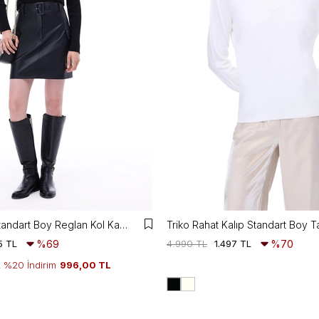
Triko Slim Fit Standart Boy Reglan Kol Kayık Yaka Siyah Bluz
5 TL
%69
4.990 TL
1.497 TL
%70
k %20 İndirim
996,00 TL