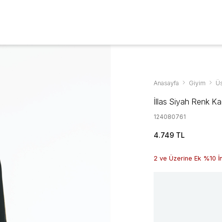
Aksesuarlar & Ayakkabıda %70'ye Varan İndirim
YENİ SEZON
GİYİM
AYAKKABI
AKSESUAR
KAMPANYALAR
Anasayfa
Giyim
Üs
İllas Siyah Renk Ka
124080761
4.749 TL
2 ve Üzerine Ek %10 İ