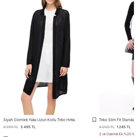
Siyah Gömlek Yaka Uzun Kollu Triko Hırka
6.990 TL
3.495 TL
4.000 TL
1.245 TL
2 ve Üzerine Ek %20 İnd