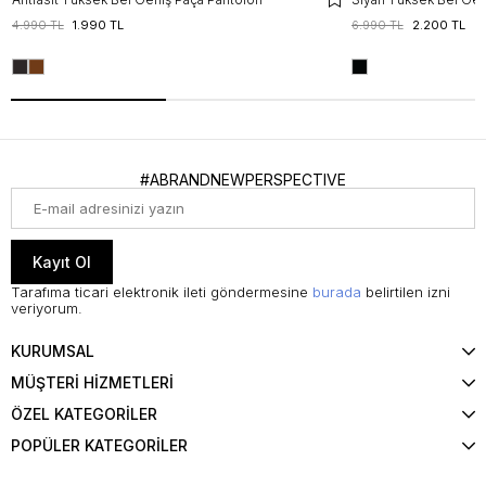
4.990 TL
1.990 TL
6.990 TL
2.200 TL
#ABRANDNEWPERSPECTIVE
Kayıt Ol
Tarafıma ticari elektronik ileti göndermesine
burada
belirtilen izni
veriyorum.
KURUMSAL
MÜŞTERİ HİZMETLERİ
ÖZEL KATEGORİLER
POPÜLER KATEGORİLER