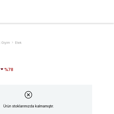
ARA
0
t Giyim
Etek
78
Ürün stoklarımızda kalmamıştır.