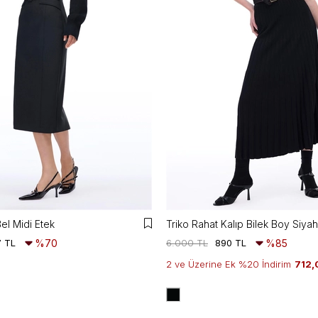
el Midi Etek
Triko Rahat Kalıp Bilek Boy Siyah
7 TL
%70
6.000 TL
890 TL
%85
2 ve Üzerine Ek %20 İndirim
712,