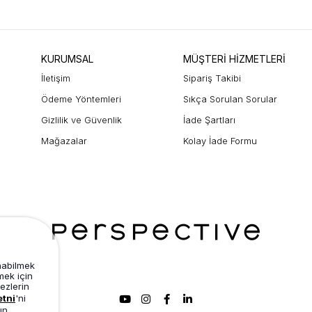
KURUMSAL
MÜŞTERİ HİZMETLERİ
İletişim
Sipariş Takibi
Ödeme Yöntemleri
Sıkça Sorulan Sorular
Gizlilik ve Güvenlik
İade Şartları
Mağazalar
Kolay İade Formu
unabilmek
mek için
ezlerin
etni
'ni
ın