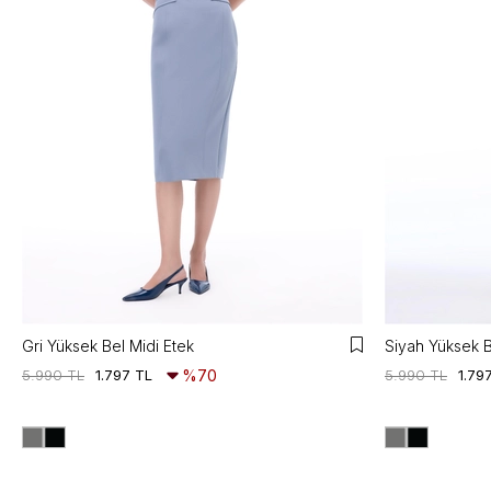
Gri Yüksek Bel Midi Etek
Siyah Yüksek B
5.990 TL
1.797 TL
%70
5.990 TL
1.79