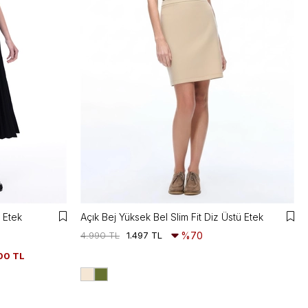
 Etek
Açık Bej Yüksek Bel Slim Fit Diz Üstü Etek
4.990 TL
1.497 TL
%70
00 TL