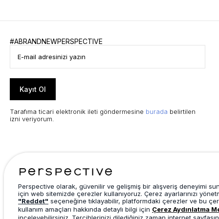
#ABRANDNEWPERSPECTIVE
Kayıt Ol
Tarafıma ticari elektronik ileti göndermesine
burada
belirtilen
izni veriyorum.
Perspective olarak, güvenilir ve gelişmiş bir alışveriş deneyimi s
için web sitemizde çerezler kullanıyoruz. Çerez ayarlarınızı yönet
"Reddet"
seçeneğine tıklayabilir, platformdaki çerezler ve bu çer
kullanım amaçları hakkında detaylı bilgi için
Çerez Aydınlatma M
inceleyebilirsiniz. Tercihlerinizi dilediğiniz zaman internet sayfasın