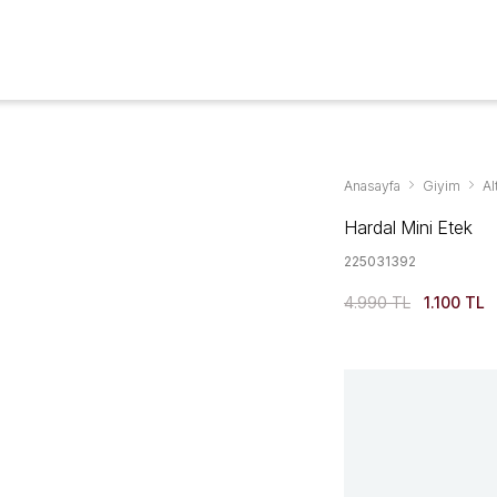
Aksesuarlar & Ayakkabıda %70'ye Varan İndirim
YENİ SEZON
GİYİM
AYAKKABI
AKSESUAR
KAMPANYALAR
Anasayfa
Giyim
Al
Hardal Mini Etek
225031392
4.990 TL
1.100 TL