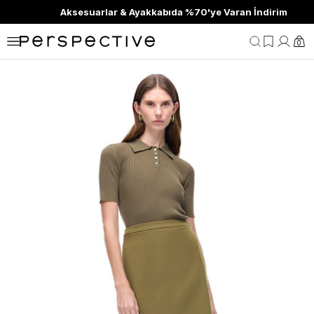
Aksesuarlar & Ayakkabıda %70'ye Varan İndirim
0