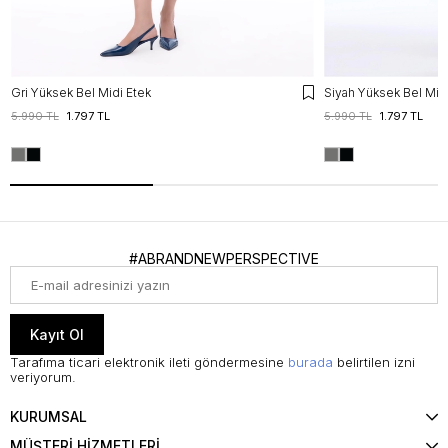
Gri Yüksek Bel Midi Etek
Siyah Yüksek Bel Midi
5.990 TL
1.797 TL
5.990 TL
1.797 TL
#ABRANDNEWPERSPECTIVE
Kayıt Ol
Tarafıma ticari elektronik ileti göndermesine
burada
belirtilen izni
veriyorum.
KURUMSAL
MÜŞTERİ HİZMETLERİ