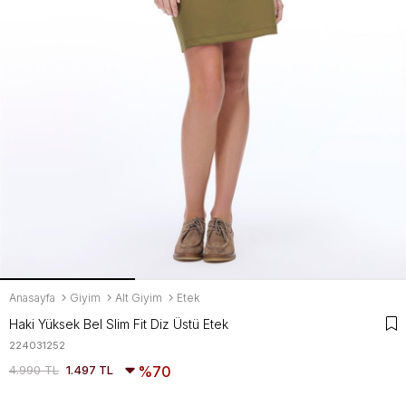
Anasayfa
Giyim
Alt Giyim
Etek
Haki Yüksek Bel Slim Fit Diz Üstü Etek
224031252
4.990 TL
1.497 TL
70