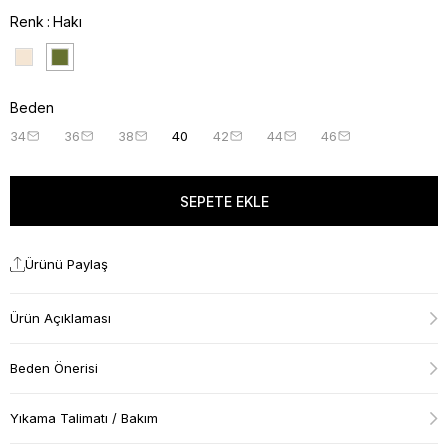
Renk
Hakı
Beden
34
36
38
40
42
44
46
Ürünü Paylaş
Ürün Açıklaması
Beden Önerisi
Yıkama Talimatı / Bakım